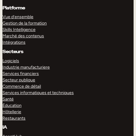
Platforme
Vue d’ensemble
Gestion de la formation
Skills Intelligence
Marché des contenus
Intégrations
Secteurs
Logiciels
Industrie manufacturiere
Services financiers
Secteur publique
Commerce de détail
Services informatiques et techniques
Santé
Éducation
Hôtellerie
Restaurants
IA