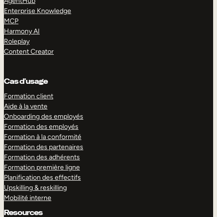
AgentHub
Enterprise Knowledge
MCP
Harmony AI
Roleplay
Content Creator
Cas d’usage
Formation client
Aide à la vente
Onboarding des employés
Formation des employés
Formation à la conformité
Formation des partenaires
Formation des adhérents
Formation première ligne
Planification des effectifs
Upskilling & reskilling
Mobilité interne
Resources