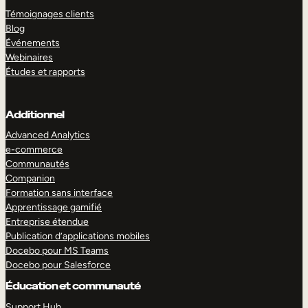
Témoignages clients
Blog
Événements
Webinaires
Études et rapports
Additionnel
Advanced Analytics
e-commerce
Communautés
Companion
Formation sans interface
Apprentissage gamifié
Entreprise étendue
Publication d’applications mobiles
Docebo pour MS Teams
Docebo pour Salesforce
Éducation et communauté
Support Hub