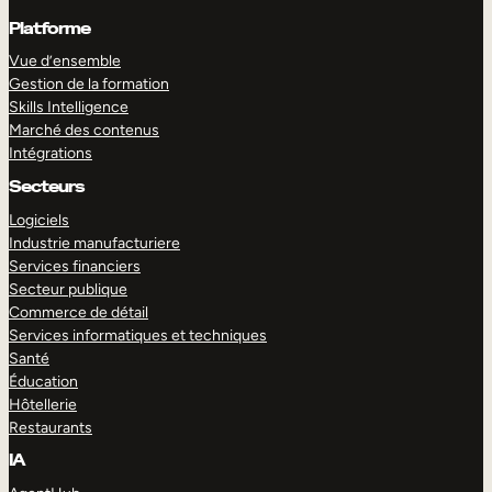
Platforme
Vue d’ensemble
Gestion de la formation
Skills Intelligence
Marché des contenus
Intégrations
Secteurs
Logiciels
Industrie manufacturiere
Services financiers
Secteur publique
Commerce de détail
Services informatiques et techniques
Santé
Éducation
Hôtellerie
Restaurants
IA