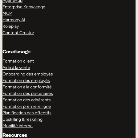
AgentHub
Enterprise Knowledge
MCP
Harmony AI
Roleplay
Content Creator
Cas d’usage
Formation client
Aide à la vente
Onboarding des employés
Formation des employés
Formation à la conformité
Formation des partenaires
Formation des adhérents
Formation première ligne
Planification des effectifs
Upskilling & reskilling
Mobilité interne
Resources