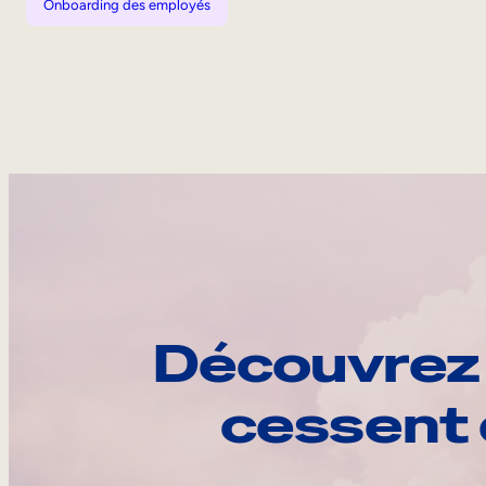
Onboarding des employés
Découvrez 
cessent 