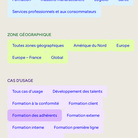
Services professionnels et aux consommateurs
ZONE GÉOGRAPHIQUE
Toutes zones géographiques
Amérique du Nord
Europe
Europe – France
Global
CAS D’USAGE
Tous cas d'usage
Développement des talents
Formation à la conformité
Formation client
Formation des adhérents
Formation externe
Formation interne
Formation première ligne