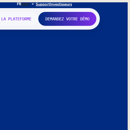
FR
EN
IT
Support
Investisseurs
 LA PLATEFORME
DEMANDEZ VOTRE DÉMO
nne.