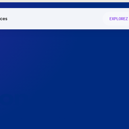
ces
EXPLOREZ
és
on fonctio
té
e
 preuve.