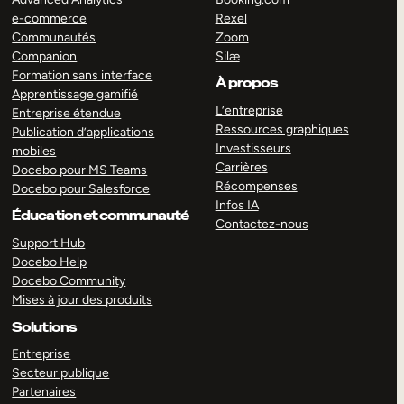
e-commerce
Rexel
Communautés
Zoom
Companion
Silæ
Formation sans interface
À propos
Apprentissage gamifié
L’entreprise
Entreprise étendue
Ressources graphiques
Publication d’applications
Investisseurs
mobiles
Carrières
Docebo pour MS Teams
Récompenses
Docebo pour Salesforce
Infos IA
Éducation et communauté
Contactez-nous
Support Hub
Docebo Help
Docebo Community
Mises à jour des produits
Solutions
Entreprise
Secteur publique
Partenaires