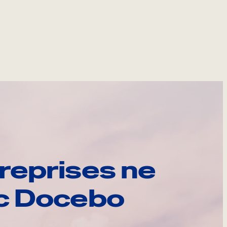
reprises ne
ec Docebo