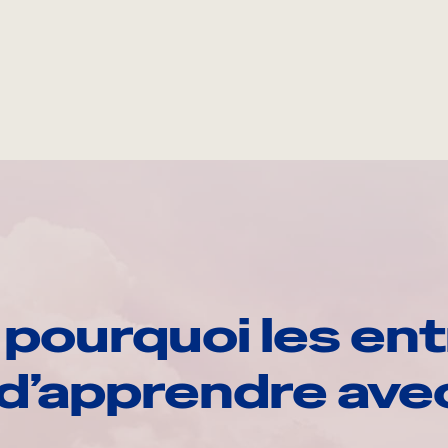
pourquoi les ent
d’apprendre av