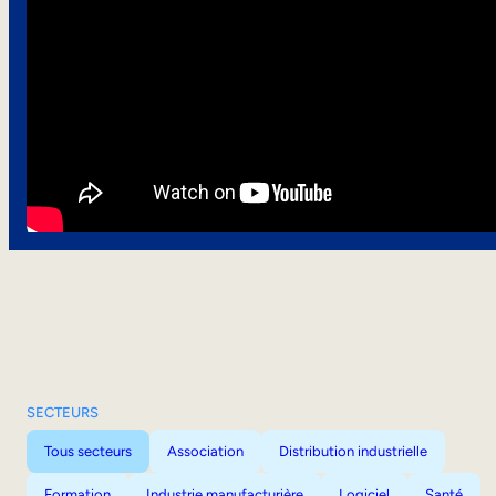
SECTEURS
Tous secteurs
Association
Distribution industrielle
Formation
Industrie manufacturière
Logiciel
Santé