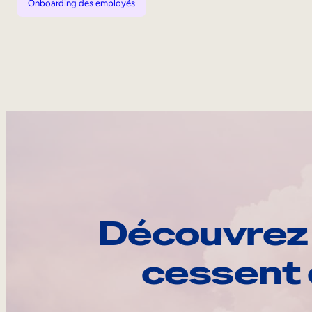
Onboarding des employés
Découvrez 
cessent 