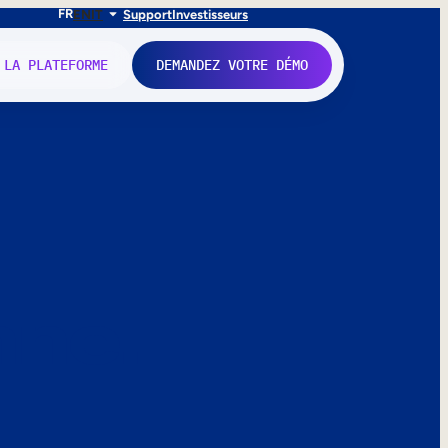
FR
EN
IT
Support
Investisseurs
 LA PLATEFORME
DEMANDEZ VOTRE DÉMO
nne.