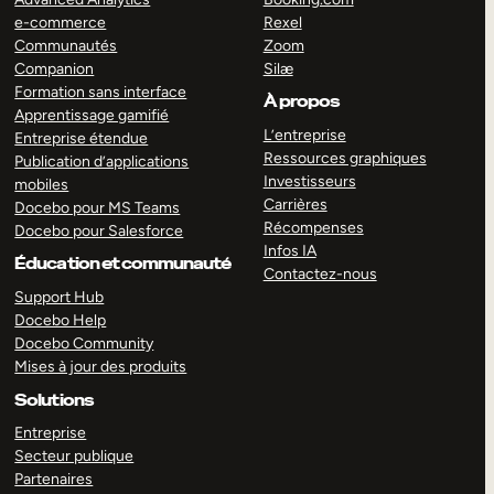
e-commerce
Rexel
Communautés
Zoom
Companion
Silæ
Formation sans interface
À propos
Apprentissage gamifié
L’entreprise
Entreprise étendue
Ressources graphiques
Publication d’applications
Investisseurs
mobiles
Carrières
Docebo pour MS Teams
Récompenses
Docebo pour Salesforce
Infos IA
Éducation et communauté
Contactez-nous
Support Hub
Docebo Help
Docebo Community
Mises à jour des produits
Solutions
Entreprise
Secteur publique
Partenaires