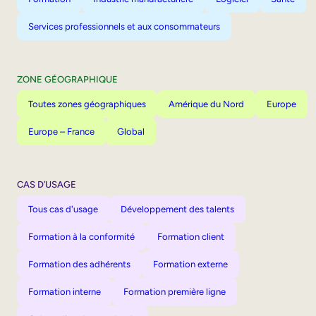
Services professionnels et aux consommateurs
ZONE GÉOGRAPHIQUE
Toutes zones géographiques
Amérique du Nord
Europe
Europe – France
Global
CAS D’USAGE
Tous cas d'usage
Développement des talents
Formation à la conformité
Formation client
Formation des adhérents
Formation externe
Formation interne
Formation première ligne