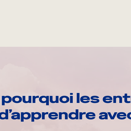
pourquoi les ent
d’apprendre av