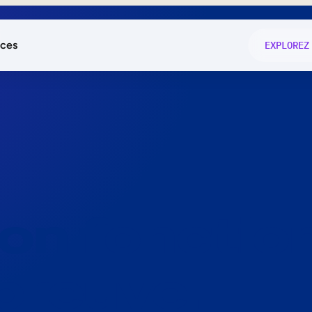
ces
EXPLOREZ
és
on fonctio
té
e
 preuve.