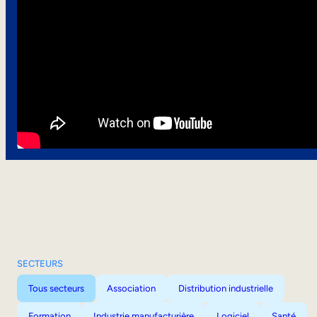
SECTEURS
Tous secteurs
Association
Distribution industrielle
Formation
Industrie manufacturière
Logiciel
Santé