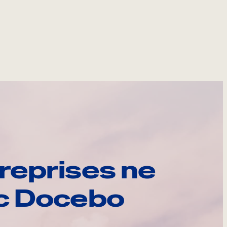
reprises ne
ec Docebo