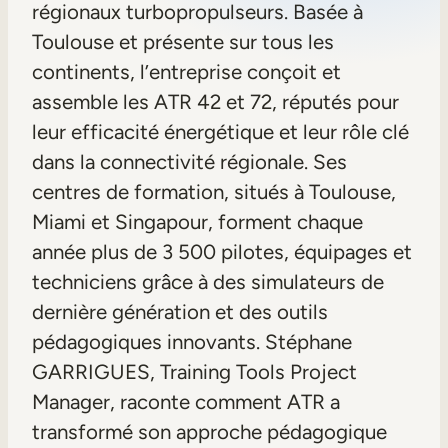
régionaux turbopropulseurs. Basée à
Aide à la vente
Toulouse et présente sur tous les
Formation à la conformité
continents, l’entreprise conçoit et
assemble les ATR 42 et 72, réputés pour
Formation première ligne
leur efficacité énergétique et leur rôle clé
dans la connectivité régionale. Ses
Formation externe
centres de formation, situés à Toulouse,
Formation client
Miami et Singapour, forment chaque
Formation des partenaires
année plus de 3 500 pilotes, équipages et
Formation des adhérents
techniciens grâce à des simulateurs de
dernière génération et des outils
pédagogiques innovants. Stéphane
Skills Intelligence
GARRIGUES, Training Tools Project
Planification des effectifs
Manager, raconte comment ATR a
Upskilling & reskilling
transformé son approche pédagogique