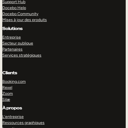
Support Hub
Docebo Help
Docebo Community
Mises à jour des produits
Solutions
Entreprise
Secteur publique
EXPLORER
DÉMO
Partenaires
Services stratégiques
Clients
Booking.com
Rexel
Zoom
Silæ
À propos
L’entreprise
Ressources graphiques