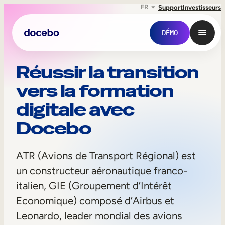
FR
Support
Investisseurs
DÉMO
A
Réussir la transition
vers la formation
T
digitale avec
R
Docebo
ATR (Avions de Transport Régional) est
un constructeur aéronautique franco-
Formation interne
italien, GIE (Groupement d’Intérêt
Economique) composé d’Airbus et
Onboarding des employés
Leonardo, leader mondial des avions
Formation des employés