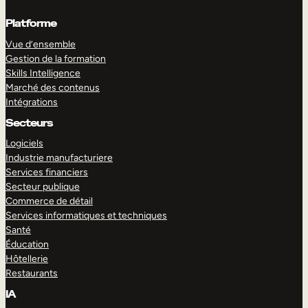
Platforme
Vue d’ensemble
Gestion de la formation
Skills Intelligence
Marché des contenus
Intégrations
Secteurs
Logiciels
Industrie manufacturiere
Services financiers
Secteur publique
Commerce de détail
Services informatiques et techniques
Santé
Éducation
Hôtellerie
Restaurants
IA