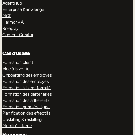
AgentHub
Enterprise Knowledge
MCP
Harmony AI
Roleplay
Content Creator
Cas d’usage
Formation client
Aide à la vente
Onboarding des employés
Formation des employés
Formation à la conformité
Formation des partenaires
Formation des adhérents
Formation première ligne
Planification des effectifs
Upskilling & reskilling
Mobilité interne
Resources