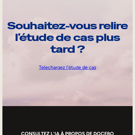
Souhaitez-vous relire
l’étude de cas plus
tard ?
Telechargez l’étude de cas
CONSULTEZ L’IA À PROPOS DE DOCEBO