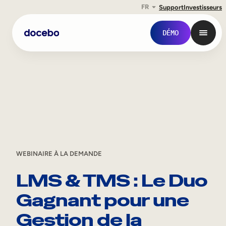
FR
Support
Investisseurs
Aller
DÉMO
au
contenu
WEBINAIRE À LA DEMANDE
LMS & TMS : Le Duo
Formation interne
Gagnant pour une
Onboarding des employés
Gestion de la
Formation des employés