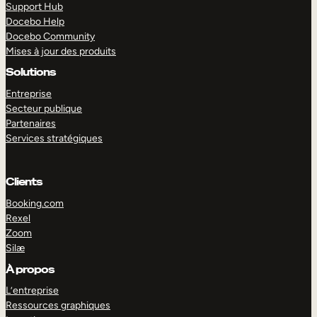
Support Hub
Docebo Help
Docebo Community
Mises à jour des produits
Solutions
Entreprise
Secteur publique
Partenaires
Services stratégiques
Clients
Booking.com
Rexel
EXPLORER
DÉMO
Zoom
Silæ
À propos
L’entreprise
Ressources graphiques