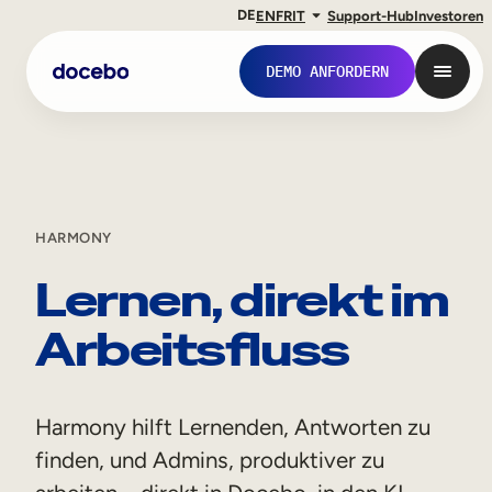
DE
EN
FR
IT
Support-Hub
Investoren
DEMO ANFORDERN
HARMONY
Lernen, direkt im
Arbeitsfluss
Interne Weiterbildung
Harmony hilft Lernenden, Antworten zu
Onboarding von Mitarbeitern
finden, und Admins, produktiver zu
Mitarbeiterausbildung