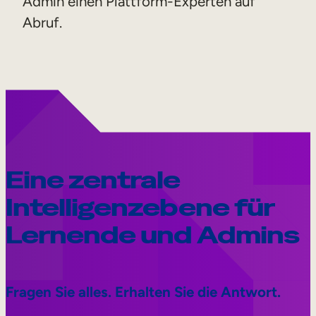
Admin einen Plattform-Experten auf
Abruf.
Eine zentrale
Intelligenzebene für
Lernende und Admins
Fragen Sie alles. Erhalten Sie die Antwort.