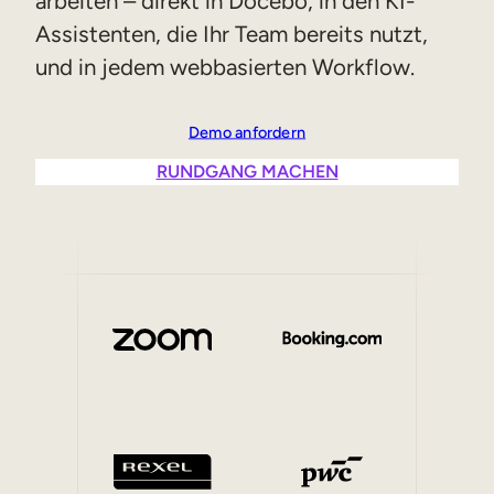
arbeiten – direkt in Docebo, in den KI-
Vertriebsschulungen
Assistenten, die Ihr Team bereits nutzt,
und in jedem webbasierten Workflow.
Compliance-Training
Training für Customer Facing-Teams
Demo anfordern
RUNDGANG MACHEN
Externe Weiterbildung
Kundenschulungen
Partnerschulungen
Ausbildung der Mitglieder
Skills-Intelligenz
Strategische Personalplanung
Weiterbildungen & Umschulungen