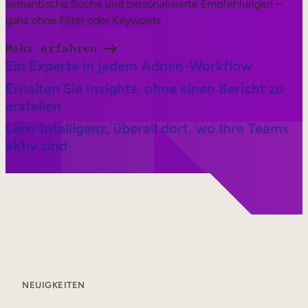
semantische Suche und personalisierte Empfehlungen –
ganz ohne Filter oder Keywords.
Mehr erfahren
Ein Experte in jedem Admin-Workflow
Erhalten Sie Insights, ohne einen Bericht zu
erstellen
Lern-Intelligenz, überall dort, wo Ihre Teams
aktiv sind
NEUIGKEITEN