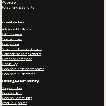
Webinare
Forschung & Berichte
Zusätzliches
Advanced Analytics
E-Commerce
Communities
RUNDGANG MACHEN
DEMO ANFORDERN
Companion
Schnittstellenloses Lernen
Gamifizierte Lernplattform
Extended Enterprise
Mobile App
Docebo für Microsoft Teams
Docebo für Salesforce
Bildung & Community
Support-Hub
Docebo Hilfe
Docebo Community
Produkt-Updates