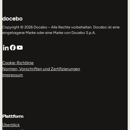
Copyright © 2026 Docebo – Alle Rechte vorbehalten. Docebo ist eine
eingetragene Marke oder eine Marke von Docebo S.p.A.
LinkedIn
Facebook
YouTube
Cookie-Richtlinie
Normen, Vorschriften und Zertifizierungen
Impressum
Plattform
Überblick