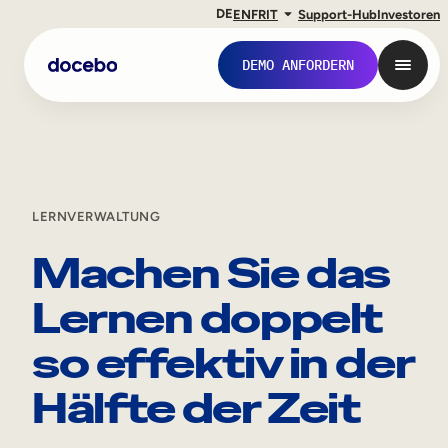
DE
EN
FR
IT
Support-Hub
Investoren
DEMO ANFORDERN
LERNVERWALTUNG
Machen Sie das
Lernen doppelt
so effektiv in der
Interne Weiterbildung
Hälfte der Zeit
Onboarding von Mitarbeitern
Mitarbeiterausbildung