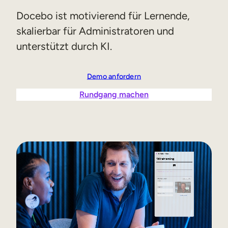
Vertriebsschulungen
Docebo ist motivierend für Lernende,
skalierbar für Administratoren und
Compliance-Training
unterstützt durch KI.
Training für Customer Facing-Teams
Demo anfordern
Externe Weiterbildung
Rundgang machen
Kundenschulungen
Partnerschulungen
Ausbildung der Mitglieder
Skills-Intelligenz
Strategische Personalplanung
Weiterbildungen & Umschulungen