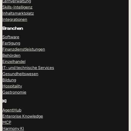
Lernverwaltung
Skills-Intelligenz
Inhaltsmarktplatz
Integrationen
Branchen
Software
Fertigung
Finanzdienstleistungen
Behörden
Einzelhandel
IT- und technische Services
Gesundheitswesen
Bildung
Hospitality
Gastronomie
KI
AgentHub
Enterprise Knowledge
MCP
Harmony KI