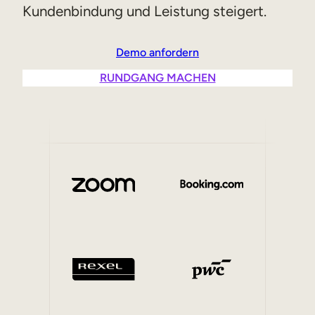
Kundenbindung und Leistung steigert.
Vertriebsschulungen
Compliance-Training
Demo anfordern
Training für Customer Facing-Teams
RUNDGANG MACHEN
Externe Weiterbildung
Kundenschulungen
Partnerschulungen
Ausbildung der Mitglieder
Skills-Intelligenz
Strategische Personalplanung
Weiterbildungen & Umschulungen