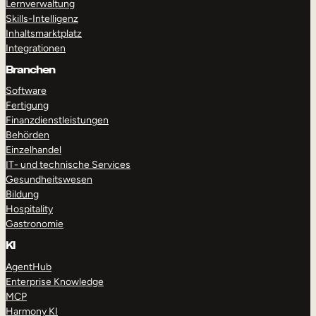
Lernverwaltung
Skills-Intelligenz
Inhaltsmarktplatz
Integrationen
Branchen
Software
Fertigung
Finanzdienstleistungen
Behörden
Einzelhandel
IT- und technische Services
Gesundheitswesen
Bildung
Hospitality
Gastronomie
KI
AgentHub
Enterprise Knowledge
MCP
Harmony KI