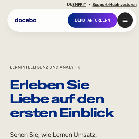
DE
EN
FR
IT
Support-Hub
Investoren
DEMO ANFORDERN
LERNINTELLIGENZ UND ANALYTIK
Erleben Sie
Liebe auf den
ersten Einblick
Interne Weiterbildung
Onboarding von Mitarbeitern
Sehen Sie, wie Lernen Umsatz,
Mitarbeiterausbildung