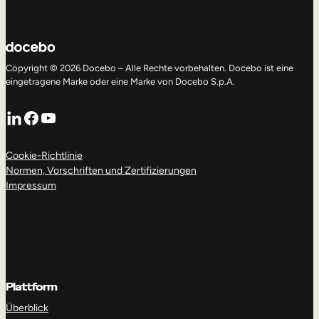
Copyright © 2026 Docebo – Alle Rechte vorbehalten. Docebo ist eine
eingetragene Marke oder eine Marke von Docebo S.p.A.
LinkedIn
Facebook
YouTube
Cookie-Richtlinie
Normen, Vorschriften und Zertifizierungen
Impressum
Plattform
Überblick