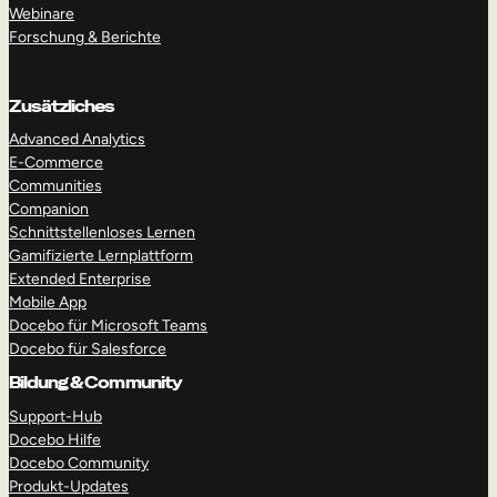
Webinare
Forschung & Berichte
Zusätzliches
Advanced Analytics
E-Commerce
Communities
RUNDGANG MACHEN
DEMO ANFORDERN
Companion
Schnittstellenloses Lernen
Gamifizierte Lernplattform
Extended Enterprise
Mobile App
Docebo für Microsoft Teams
Docebo für Salesforce
Bildung & Community
Support-Hub
Docebo Hilfe
Docebo Community
Produkt-Updates