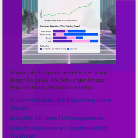
Verwandeln Sie Lerndaten in Business Insights.
Zeigen Sie genau, wie Schulungen Umsatz,
Produktivität und Wachstum antreiben.
Automatisieren Sie Reporting ohne
Setup
Insights für jede Führungsebene
Sofort visualisieren, kontinuierlich
wachsen