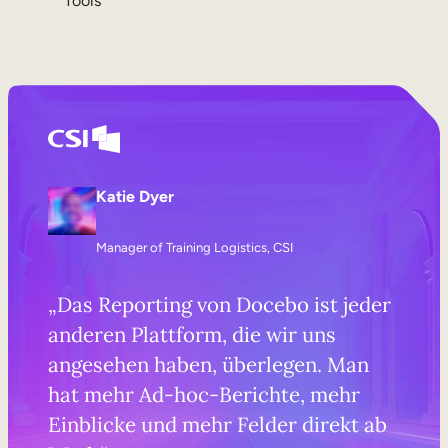
Tools
Katie Dyer
Manager of Training Logistics, CSI
„Das Reporting von Docebo ist jeder
anderen Plattform, die wir uns
angesehen haben, überlegen. Man
hat mehr Ad-hoc-Berichte, mehr
Einblicke und mehr Felder direkt ab