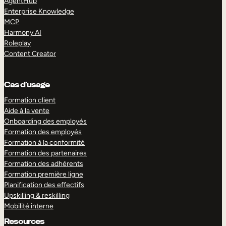
AgentHub
Enterprise Knowledge
MCP
Harmony AI
Roleplay
Content Creator
Cas d’usage
Formation client
Aide à la vente
Onboarding des employés
Formation des employés
Formation à la conformité
Formation des partenaires
Formation des adhérents
Formation première ligne
Planification des effectifs
Upskilling & reskilling
Mobilité interne
Resources