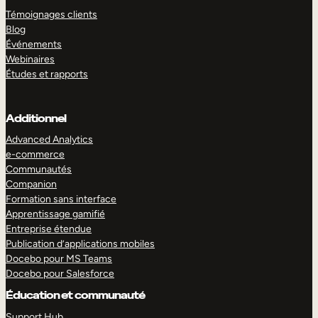
Témoignages clients
Blog
Événements
Webinaires
Études et rapports
Additionnel
Advanced Analytics
e-commerce
Communautés
Companion
Formation sans interface
Apprentissage gamifié
Entreprise étendue
Publication d’applications mobiles
Docebo pour MS Teams
Docebo pour Salesforce
Éducation et communauté
Support Hub