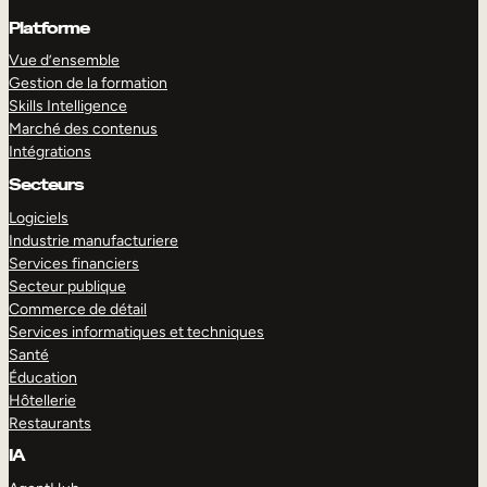
Platforme
Vue d’ensemble
Gestion de la formation
Skills Intelligence
Marché des contenus
Intégrations
Secteurs
Logiciels
Industrie manufacturiere
Services financiers
Secteur publique
Commerce de détail
Services informatiques et techniques
Santé
Éducation
Hôtellerie
Restaurants
IA