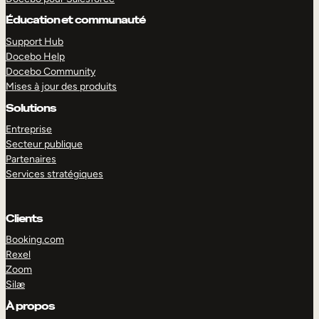
Éducation et communauté
Support Hub
Docebo Help
Docebo Community
Mises à jour des produits
Solutions
Entreprise
Secteur publique
Partenaires
Services stratégiques
Clients
EXPLORER
DÉMO
Booking.com
Rexel
Zoom
Silæ
À propos