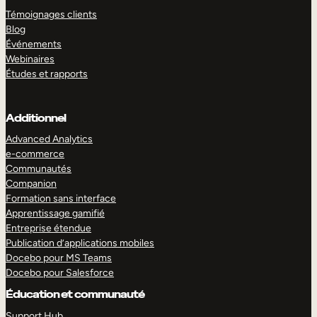
Témoignages clients
Blog
Événements
Webinaires
Études et rapports
Additionnel
Advanced Analytics
e-commerce
Communautés
Companion
Formation sans interface
Apprentissage gamifié
Entreprise étendue
Publication d’applications mobiles
Docebo pour MS Teams
Docebo pour Salesforce
Éducation et communauté
Support Hub