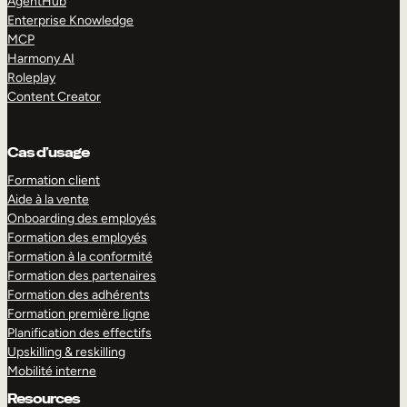
AgentHub
Enterprise Knowledge
MCP
Harmony AI
Roleplay
Content Creator
Cas d’usage
Formation client
Aide à la vente
Onboarding des employés
Formation des employés
Formation à la conformité
Formation des partenaires
Formation des adhérents
Formation première ligne
Planification des effectifs
Upskilling & reskilling
Mobilité interne
Resources