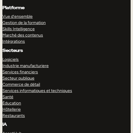
Platforme
Vue d’ensemble
Gestion de la formation
Skills Intelligence
Marché des contenus
Intégrations
Secteurs
Logiciels
Industrie manufacturiere
Services financiers
Secteur publique
Commerce de détail
Services informatiques et techniques
Santé
Éducation
Hôtellerie
Restaurants
IA