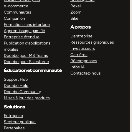
e-commerce
Rexel
Communautés
Zoom
Companion
Silæ
Formation sans interface
À propos
Apprentissage gamifié
L’entreprise
Entreprise étendue
Ressources graphiques
Publication d’applications
Investisseurs
mobiles
Carrières
Docebo pour MS Teams
Récompenses
Docebo pour Salesforce
Infos IA
Éducation et communauté
Contactez-nous
Support Hub
Docebo Help
Docebo Community
Mises à jour des produits
Solutions
Entreprise
Secteur publique
Partenaires