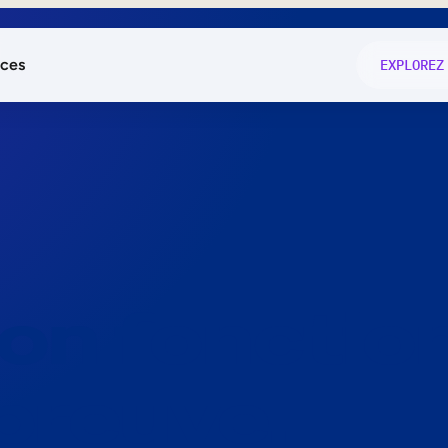
ces
EXPLOREZ
és
on fonctio
té
e
 preuve.