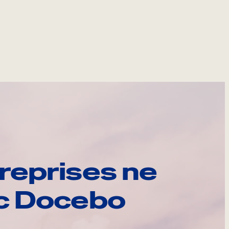
reprises ne
ec Docebo