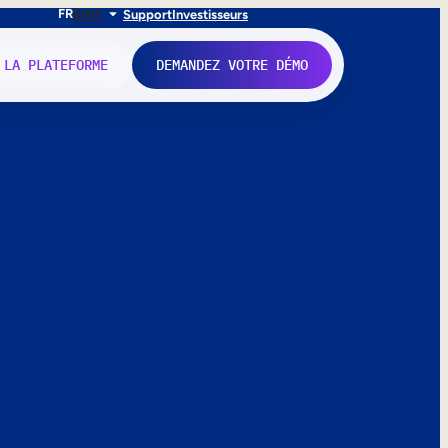
FR
EN
IT
Support
Investisseurs
 LA PLATEFORME
DEMANDEZ VOTRE DÉMO
nne.