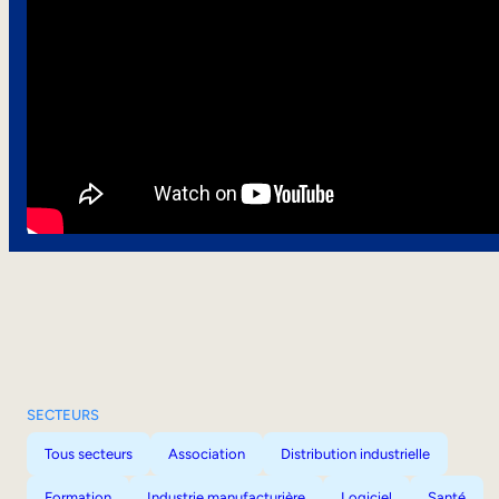
SECTEURS
Tous secteurs
Association
Distribution industrielle
Formation
Industrie manufacturière
Logiciel
Santé