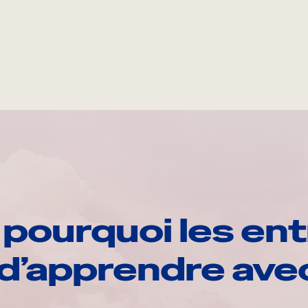
pourquoi les ent
d’apprendre av