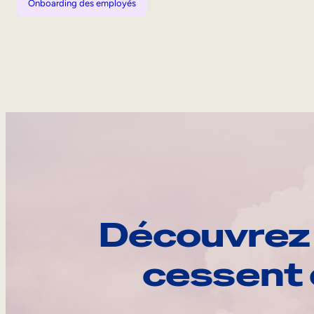
Onboarding des employés
Découvrez 
cessent 