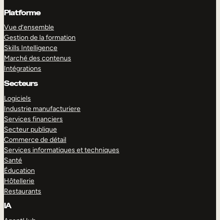
Platforme
Vue d’ensemble
Gestion de la formation
Skills Intelligence
Marché des contenus
Intégrations
Secteurs
Logiciels
Industrie manufacturiere
Services financiers
Secteur publique
Commerce de détail
Services informatiques et techniques
Santé
Éducation
Hôtellerie
Restaurants
IA