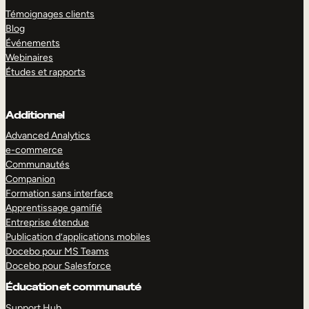
Témoignages clients
Blog
Événements
Webinaires
Études et rapports
Additionnel
Advanced Analytics
e-commerce
Communautés
Companion
Formation sans interface
Apprentissage gamifié
Entreprise étendue
Publication d’applications mobiles
Docebo pour MS Teams
Docebo pour Salesforce
Éducation et communauté
Support Hub