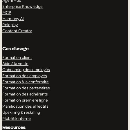
AgentHub
Enterprise Knowledge
MCP
Harmony AI
Roleplay
Content Creator
Cas d’usage
Formation client
Aide à la vente
Onboarding des employés
Formation des employés
Formation à la conformité
Formation des partenaires
Formation des adhérents
Formation première ligne
Planification des effectifs
Upskilling & reskilling
Mobilité interne
Resources