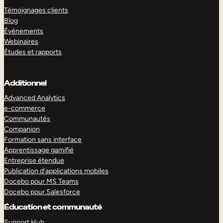
Témoignages clients
Blog
Événements
Webinaires
Études et rapports
Additionnel
Advanced Analytics
e-commerce
Communautés
Companion
Formation sans interface
Apprentissage gamifié
Entreprise étendue
Publication d’applications mobiles
Docebo pour MS Teams
Docebo pour Salesforce
Éducation et communauté
Support Hub