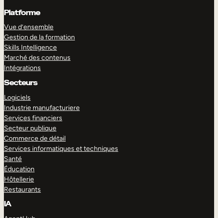
Platforme
Vue d’ensemble
Gestion de la formation
Skills Intelligence
Marché des contenus
Intégrations
Secteurs
Logiciels
Industrie manufacturiere
Services financiers
Secteur publique
Commerce de détail
Services informatiques et techniques
Santé
Éducation
Hôtellerie
Restaurants
IA