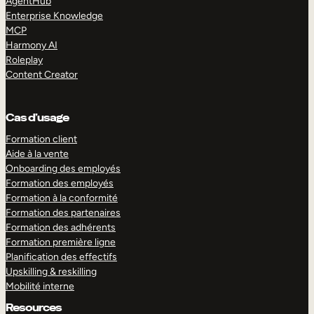
AgentHub
Enterprise Knowledge
MCP
Harmony AI
Roleplay
Content Creator
Cas d’usage
Formation client
Aide à la vente
Onboarding des employés
Formation des employés
Formation à la conformité
Formation des partenaires
Formation des adhérents
Formation première ligne
Planification des effectifs
Upskilling & reskilling
Mobilité interne
Resources