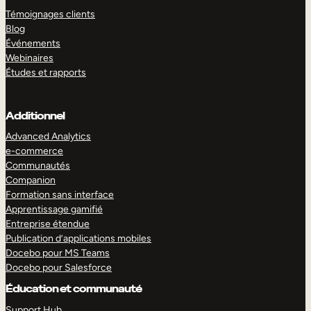
Témoignages clients
Blog
Événements
Webinaires
Études et rapports
Additionnel
Advanced Analytics
e-commerce
Communautés
Companion
Formation sans interface
Apprentissage gamifié
Entreprise étendue
Publication d’applications mobiles
Docebo pour MS Teams
Docebo pour Salesforce
Éducation et communauté
Support Hub