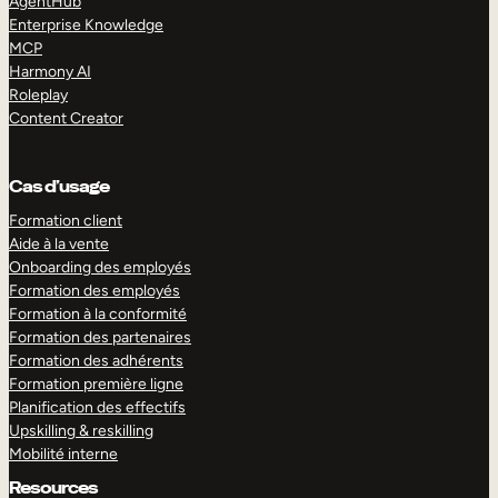
AgentHub
Enterprise Knowledge
MCP
Harmony AI
Roleplay
Content Creator
Cas d’usage
Formation client
Aide à la vente
Onboarding des employés
Formation des employés
Formation à la conformité
Formation des partenaires
Formation des adhérents
Formation première ligne
Planification des effectifs
Upskilling & reskilling
Mobilité interne
Resources