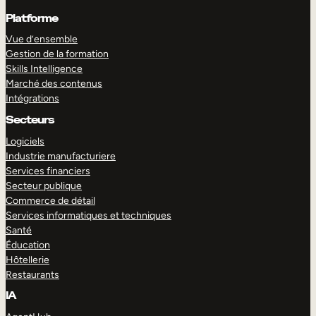
Platforme
Vue d’ensemble
Gestion de la formation
Skills Intelligence
Marché des contenus
Intégrations
Secteurs
Logiciels
Industrie manufacturiere
Services financiers
Secteur publique
Commerce de détail
Services informatiques et techniques
Santé
Éducation
Hôtellerie
Restaurants
IA