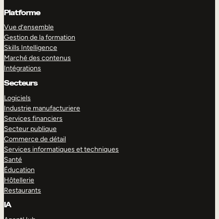
Platforme
Vue d’ensemble
Gestion de la formation
Skills Intelligence
Marché des contenus
Intégrations
Secteurs
Logiciels
Industrie manufacturiere
Services financiers
Secteur publique
Commerce de détail
Services informatiques et techniques
Santé
Éducation
Hôtellerie
Restaurants
IA