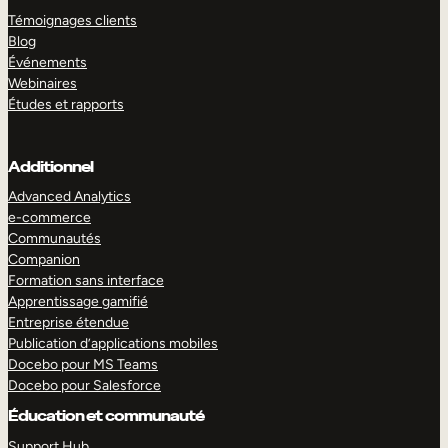
Témoignages clients
Blog
Événements
Webinaires
Études et rapports
Additionnel
Advanced Analytics
e-commerce
Communautés
Companion
Formation sans interface
Apprentissage gamifié
Entreprise étendue
Publication d’applications mobiles
Docebo pour MS Teams
Docebo pour Salesforce
Éducation et communauté
Support Hub