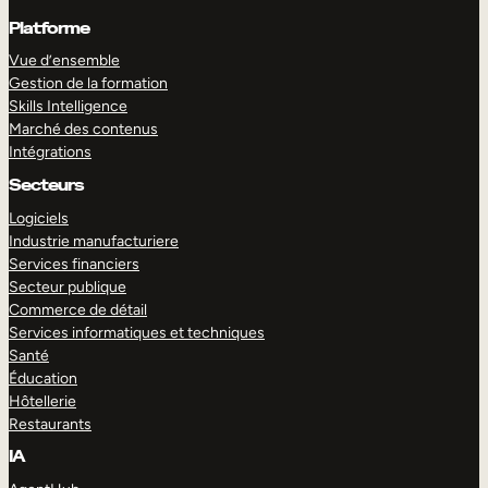
Platforme
Vue d’ensemble
Gestion de la formation
Skills Intelligence
Marché des contenus
Intégrations
Secteurs
Logiciels
Industrie manufacturiere
Services financiers
Secteur publique
Commerce de détail
Services informatiques et techniques
Santé
Éducation
Hôtellerie
Restaurants
IA