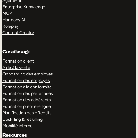
AgentHub
Enterprise Knowledge
MCP
Harmony AI
Roleplay
Content Creator
Cas d’usage
Formation client
Aide à la vente
Onboarding des employés
Formation des employés
Formation à la conformité
Formation des partenaires
Formation des adhérents
Formation première ligne
Planification des effectifs
Upskilling & reskilling
Mobilité interne
Resources