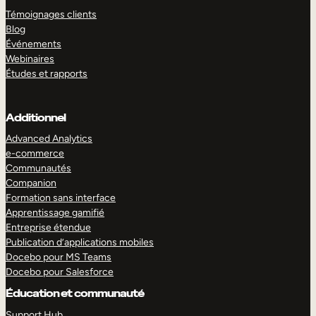
Témoignages clients
Blog
Événements
Webinaires
Études et rapports
Additionnel
Advanced Analytics
e-commerce
Communautés
Companion
Formation sans interface
Apprentissage gamifié
Entreprise étendue
Publication d’applications mobiles
Docebo pour MS Teams
Docebo pour Salesforce
Éducation et communauté
Support Hub