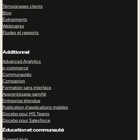
Témoignages clients
Blog
Événements
Webinaires
Études et rapports
Additionnel
Advanced Analytics
e-commerce
Communautés
Companion
Formation sans interface
Apprentissage gamifié
Entreprise étendue
Publication d’applications mobiles
Docebo pour MS Teams
Docebo pour Salesforce
Éducation et communauté
Support Hub