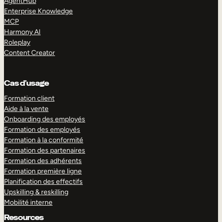
AgentHub
Enterprise Knowledge
MCP
Harmony AI
Roleplay
Content Creator
Cas d’usage
Formation client
Aide à la vente
Onboarding des employés
Formation des employés
Formation à la conformité
Formation des partenaires
Formation des adhérents
Formation première ligne
Planification des effectifs
Upskilling & reskilling
Mobilité interne
Resources