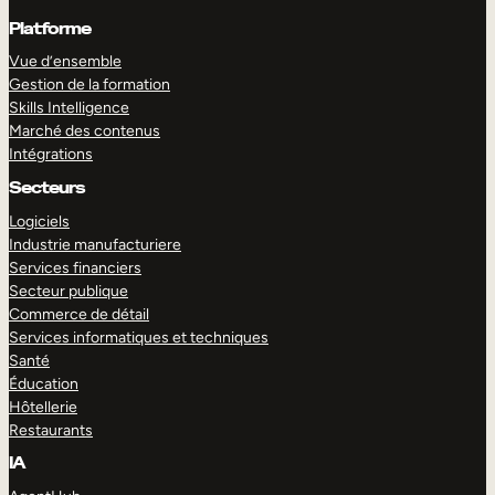
Platforme
Vue d’ensemble
Gestion de la formation
Skills Intelligence
Marché des contenus
Intégrations
Secteurs
Logiciels
Industrie manufacturiere
Services financiers
Secteur publique
Commerce de détail
Services informatiques et techniques
Santé
Éducation
Hôtellerie
Restaurants
IA