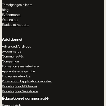
Témoignages clients
Blog
Événements
Webinaires
Études et rapports
Additionnel
Advanced Analytics
e-commerce
Communautés
Companion
Formation sans interface
Apprentissage gamifié
Entreprise étendue
Publication d’applications mobiles
Docebo pour MS Teams
Docebo pour Salesforce
Éducation et communauté
Support Hub