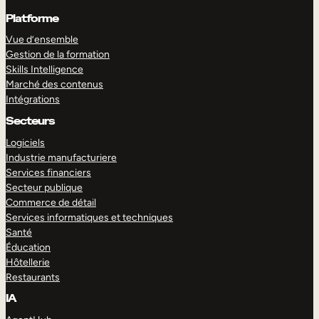
Platforme
Vue d’ensemble
Gestion de la formation
Skills Intelligence
Marché des contenus
Intégrations
Secteurs
Logiciels
Industrie manufacturiere
Services financiers
Secteur publique
Commerce de détail
Services informatiques et techniques
Santé
Éducation
Hôtellerie
Restaurants
IA