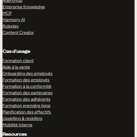
AgentHub
Enterprise Knowledge
MCP
Harmony AI
Roleplay
Content Creator
Cas d’usage
Formation client
Aide à la vente
Onboarding des employés
Formation des employés
Formation à la conformité
Formation des partenaires
Formation des adhérents
Formation première ligne
Planification des effectifs
Upskilling & reskilling
Mobilité interne
Resources