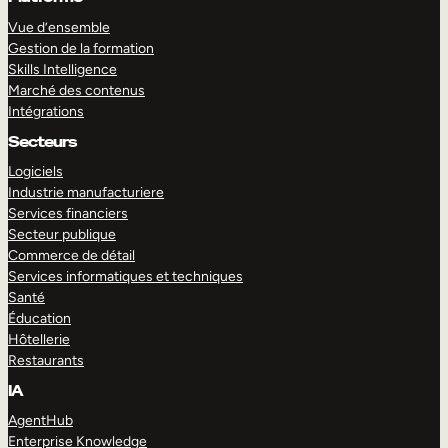
Vue d’ensemble
Gestion de la formation
Skills Intelligence
Marché des contenus
Intégrations
Secteurs
Logiciels
Industrie manufacturiere
Services financiers
Secteur publique
Commerce de détail
Services informatiques et techniques
Santé
Éducation
Hôtellerie
Restaurants
IA
AgentHub
Enterprise Knowledge