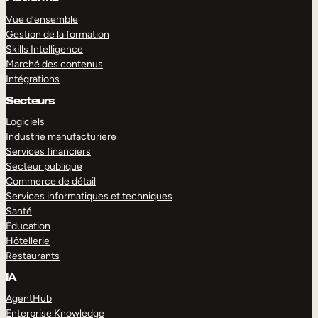
Vue d’ensemble
Gestion de la formation
Skills Intelligence
Marché des contenus
Intégrations
Secteurs
Logiciels
Industrie manufacturiere
Services financiers
Secteur publique
Commerce de détail
Services informatiques et techniques
Santé
Éducation
Hôtellerie
Restaurants
IA
AgentHub
Enterprise Knowledge