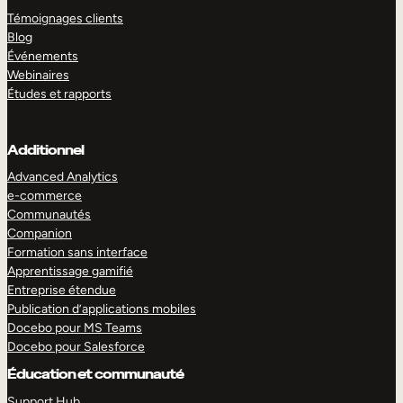
Témoignages clients
Blog
Événements
Webinaires
Études et rapports
Additionnel
Advanced Analytics
e-commerce
Communautés
Companion
Formation sans interface
Apprentissage gamifié
Entreprise étendue
Publication d’applications mobiles
Docebo pour MS Teams
Docebo pour Salesforce
Éducation et communauté
Support Hub