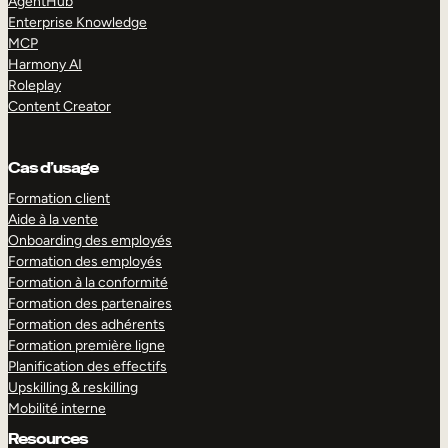
AgentHub
Enterprise Knowledge
MCP
Harmony AI
Roleplay
Content Creator
Cas d’usage
Formation client
Aide à la vente
Onboarding des employés
Formation des employés
Formation à la conformité
Formation des partenaires
Formation des adhérents
Formation première ligne
Planification des effectifs
Upskilling & reskilling
Mobilité interne
Resources