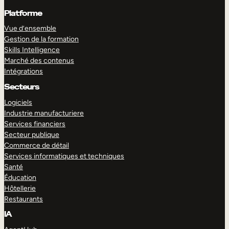
Platforme
Vue d’ensemble
Gestion de la formation
Skills Intelligence
Marché des contenus
Intégrations
Secteurs
Logiciels
Industrie manufacturiere
Services financiers
Secteur publique
Commerce de détail
Services informatiques et techniques
Santé
Éducation
Hôtellerie
Restaurants
IA