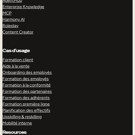
AgentHub
Enterprise Knowledge
MCP
Harmony AI
Roleplay
Content Creator
Cas d’usage
Formation client
Aide à la vente
Onboarding des employés
Formation des employés
Formation à la conformité
Formation des partenaires
Formation des adhérents
Formation première ligne
Planification des effectifs
Upskilling & reskilling
Mobilité interne
Resources