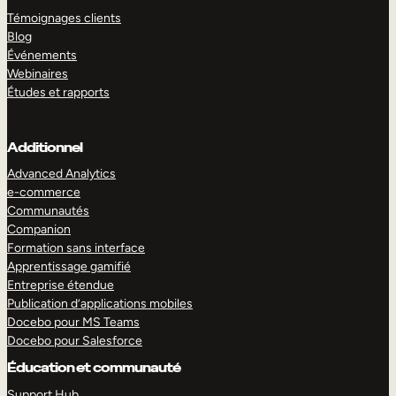
Témoignages clients
Blog
Événements
Webinaires
Études et rapports
Additionnel
Advanced Analytics
e-commerce
Communautés
Companion
Formation sans interface
Apprentissage gamifié
Entreprise étendue
Publication d’applications mobiles
Docebo pour MS Teams
Docebo pour Salesforce
Éducation et communauté
Support Hub