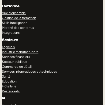
Platforme
Vue d’ensemble
Gestion de la formation
Skills Intelligence
Marché des contenus
Intégrations
Secteurs
Logiciels
Industrie manufacturiere
Services financiers
Secteur publique
Commerce de détail
Services informatiques et techniques
Santé
Éducation
Hôtellerie
Restaurants
IA