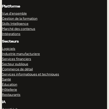
Platforme
Vue d’ensemble
Gestion de la formation
Skills Intelligence
Marché des contenus
Intégrations
Secteurs
Logiciels
Industrie manufacturiere
Services financiers
Secteur publique
Commerce de détail
Services informatiques et techniques
Santé
Éducation
Hôtellerie
Restaurants
IA