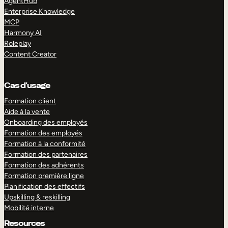
AgentHub
Enterprise Knowledge
MCP
Harmony AI
Roleplay
Content Creator
Cas d’usage
Formation client
Aide à la vente
Onboarding des employés
Formation des employés
Formation à la conformité
Formation des partenaires
Formation des adhérents
Formation première ligne
Planification des effectifs
Upskilling & reskilling
Mobilité interne
Resources