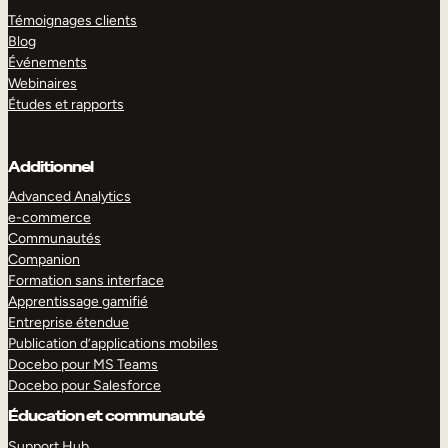
Témoignages clients
Blog
Événements
Webinaires
Études et rapports
Additionnel
Advanced Analytics
e-commerce
Communautés
Companion
Formation sans interface
Apprentissage gamifié
Entreprise étendue
Publication d’applications mobiles
Docebo pour MS Teams
Docebo pour Salesforce
Éducation et communauté
Support Hub