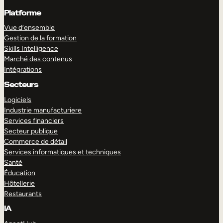
Platforme
Vue d’ensemble
Gestion de la formation
Skills Intelligence
Marché des contenus
Intégrations
Secteurs
Logiciels
Industrie manufacturiere
Services financiers
Secteur publique
Commerce de détail
Services informatiques et techniques
Santé
Éducation
Hôtellerie
Restaurants
IA