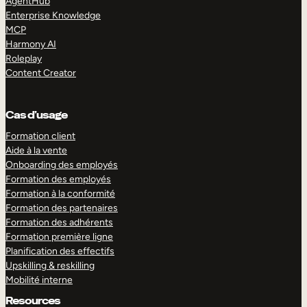
AgentHub
Enterprise Knowledge
MCP
Harmony AI
Roleplay
Content Creator
Cas d’usage
Formation client
Aide à la vente
Onboarding des employés
Formation des employés
Formation à la conformité
Formation des partenaires
Formation des adhérents
Formation première ligne
Planification des effectifs
Upskilling & reskilling
Mobilité interne
Resources