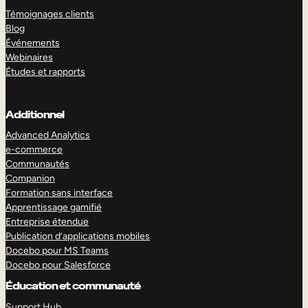
Témoignages clients
Blog
Événements
Webinaires
Études et rapports
Additionnel
Advanced Analytics
e-commerce
Communautés
Companion
Formation sans interface
Apprentissage gamifié
Entreprise étendue
Publication d’applications mobiles
Docebo pour MS Teams
Docebo pour Salesforce
Éducation et communauté
Support Hub