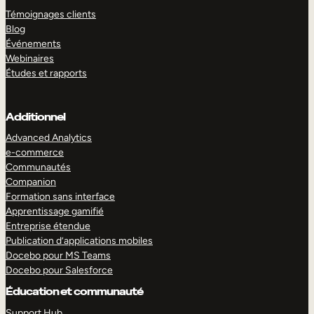
Témoignages clients
Blog
Événements
Webinaires
Études et rapports
Additionnel
Advanced Analytics
e-commerce
Communautés
Companion
Formation sans interface
Apprentissage gamifié
Entreprise étendue
Publication d’applications mobiles
Docebo pour MS Teams
Docebo pour Salesforce
Éducation et communauté
Support Hub