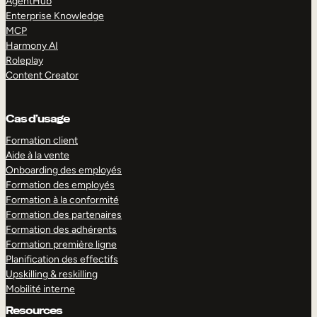
AgentHub
Enterprise Knowledge
MCP
Harmony AI
Roleplay
Content Creator
Cas d’usage
Formation client
Aide à la vente
Onboarding des employés
Formation des employés
Formation à la conformité
Formation des partenaires
Formation des adhérents
Formation première ligne
Planification des effectifs
Upskilling & reskilling
Mobilité interne
Resources