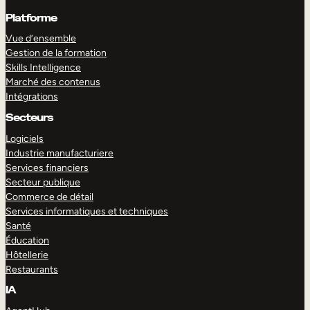
Platforme
Vue d’ensemble
Gestion de la formation
Skills Intelligence
Marché des contenus
Intégrations
Secteurs
Logiciels
Industrie manufacturiere
Services financiers
Secteur publique
Commerce de détail
Services informatiques et techniques
Santé
Éducation
Hôtellerie
Restaurants
IA