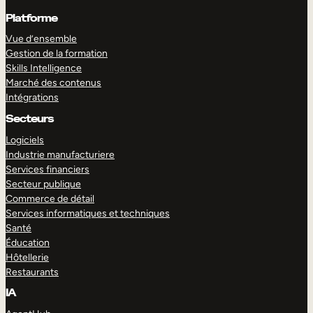
Platforme
Vue d’ensemble
Gestion de la formation
Skills Intelligence
Marché des contenus
Intégrations
Secteurs
Logiciels
Industrie manufacturiere
Services financiers
Secteur publique
Commerce de détail
Services informatiques et techniques
Santé
Éducation
Hôtellerie
Restaurants
IA