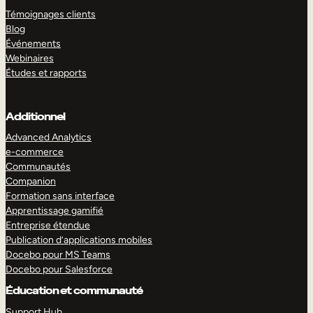
Témoignages clients
Blog
Événements
Webinaires
Études et rapports
Additionnel
Advanced Analytics
e-commerce
Communautés
Companion
Formation sans interface
Apprentissage gamifié
Entreprise étendue
Publication d’applications mobiles
Docebo pour MS Teams
Docebo pour Salesforce
Éducation et communauté
Support Hub