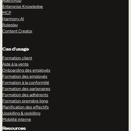
AgentHub
Enterprise Knowledge
MCP
Harmony AI
Roleplay
Content Creator
Cas d’usage
Formation client
Aide à la vente
Onboarding des employés
Formation des employés
Formation à la conformité
Formation des partenaires
Formation des adhérents
Formation première ligne
Planification des effectifs
Upskilling & reskilling
Mobilité interne
Resources