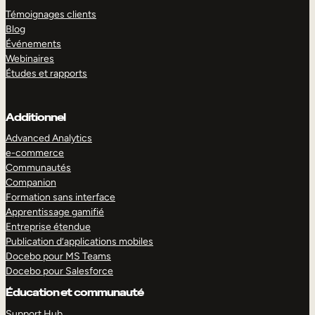
Témoignages clients
Blog
Événements
Webinaires
Études et rapports
Additionnel
Advanced Analytics
e-commerce
Communautés
Companion
Formation sans interface
Apprentissage gamifié
Entreprise étendue
Publication d’applications mobiles
Docebo pour MS Teams
Docebo pour Salesforce
Éducation et communauté
Support Hub