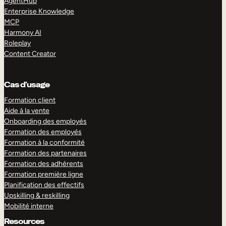
AgentHub
Enterprise Knowledge
MCP
Harmony AI
Roleplay
Content Creator
Cas d’usage
Formation client
Aide à la vente
Onboarding des employés
Formation des employés
Formation à la conformité
Formation des partenaires
Formation des adhérents
Formation première ligne
Planification des effectifs
Upskilling & reskilling
Mobilité interne
Resources