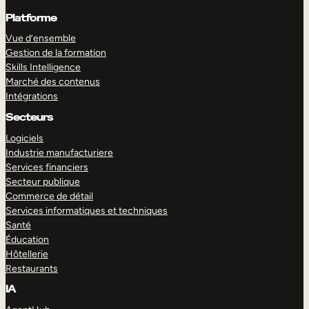
Platforme
Vue d’ensemble
Gestion de la formation
Skills Intelligence
Marché des contenus
Intégrations
Secteurs
Logiciels
Industrie manufacturiere
Services financiers
Secteur publique
Commerce de détail
Services informatiques et techniques
Santé
Éducation
Hôtellerie
Restaurants
IA