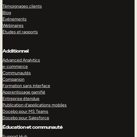
Témoignages clients
Blog
Événements
Webinaires
Études et rapports
Additionnel
Advanced Analytics
e-commerce
Communautés
Companion
Formation sans interface
Apprentissage gamifié
Entreprise étendue
Publication d’applications mobiles
Docebo pour MS Teams
Docebo pour Salesforce
Éducation et communauté
Support Hub