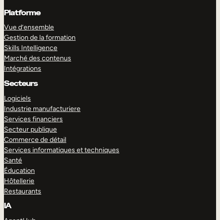
Platforme
Vue d’ensemble
Gestion de la formation
Skills Intelligence
Marché des contenus
Intégrations
Secteurs
Logiciels
Industrie manufacturiere
Services financiers
Secteur publique
Commerce de détail
Services informatiques et techniques
Santé
Éducation
Hôtellerie
Restaurants
IA