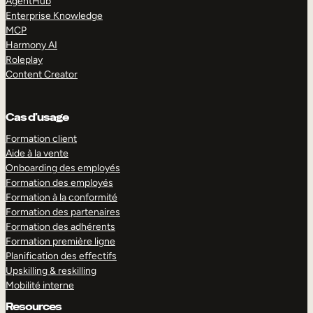
AgentHub
Enterprise Knowledge
MCP
Harmony AI
Roleplay
Content Creator
Cas d’usage
Formation client
Aide à la vente
Onboarding des employés
Formation des employés
Formation à la conformité
Formation des partenaires
Formation des adhérents
Formation première ligne
Planification des effectifs
Upskilling & reskilling
Mobilité interne
Resources