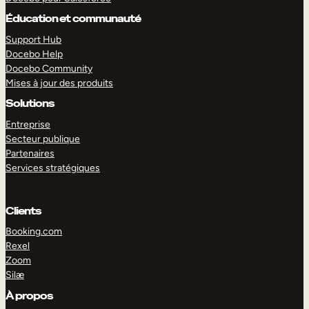
Éducation et communauté
Support Hub
Docebo Help
Docebo Community
Mises à jour des produits
Solutions
Entreprise
Secteur publique
Partenaires
Services stratégiques
Clients
Booking.com
Rexel
EXPLORER
DÉMO
Zoom
Silæ
À propos