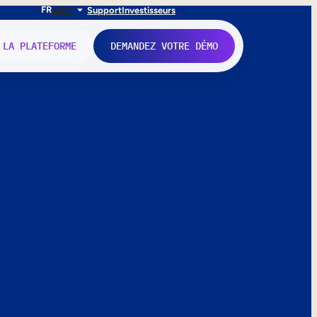
FR
EN
IT
Support
Investisseurs
 LA PLATEFORME
DEMANDEZ VOTRE DÉMO
nne.