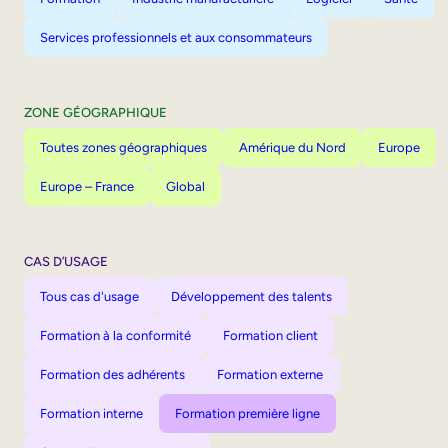
Services professionnels et aux consommateurs
ZONE GÉOGRAPHIQUE
Toutes zones géographiques
Amérique du Nord
Europe
Europe – France
Global
CAS D’USAGE
Tous cas d'usage
Développement des talents
Formation à la conformité
Formation client
Formation des adhérents
Formation externe
Formation interne
Formation première ligne