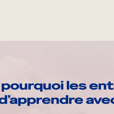
pourquoi les ent
d’apprendre av