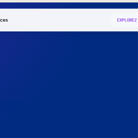
ces
EXPLOREZ
és
on fonctio
té
e
 preuve.