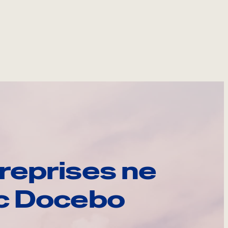
reprises ne
ec Docebo