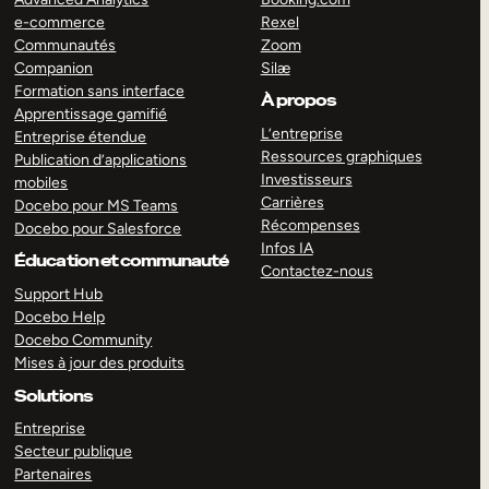
e-commerce
Rexel
Communautés
Zoom
Companion
Silæ
Formation sans interface
À propos
Apprentissage gamifié
L’entreprise
Entreprise étendue
Ressources graphiques
Publication d’applications
Investisseurs
mobiles
Carrières
Docebo pour MS Teams
Récompenses
Docebo pour Salesforce
Infos IA
Éducation et communauté
Contactez-nous
Support Hub
Docebo Help
Docebo Community
Mises à jour des produits
Solutions
Entreprise
Secteur publique
Partenaires