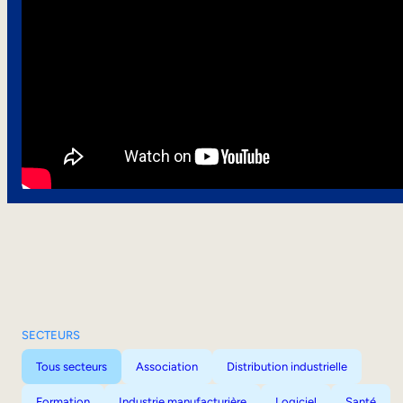
SECTEURS
Tous secteurs
Association
Distribution industrielle
Formation
Industrie manufacturière
Logiciel
Santé