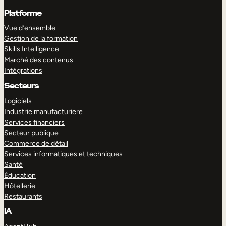
Platforme
Vue d’ensemble
Gestion de la formation
Skills Intelligence
Marché des contenus
Intégrations
Secteurs
Logiciels
Industrie manufacturiere
Services financiers
Secteur publique
Commerce de détail
Services informatiques et techniques
Santé
Éducation
Hôtellerie
Restaurants
IA