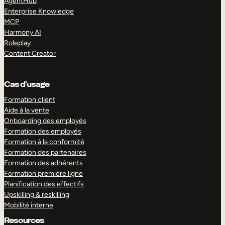
AgentHub
Enterprise Knowledge
MCP
Harmony AI
Roleplay
Content Creator
Cas d’usage
Formation client
Aide à la vente
Onboarding des employés
Formation des employés
Formation à la conformité
Formation des partenaires
Formation des adhérents
Formation première ligne
Planification des effectifs
Upskilling & reskilling
Mobilité interne
Resources