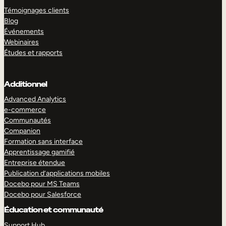
Témoignages clients
Blog
Événements
Webinaires
Études et rapports
Additionnel
Advanced Analytics
e-commerce
Communautés
Companion
Formation sans interface
Apprentissage gamifié
Entreprise étendue
Publication d’applications mobiles
Docebo pour MS Teams
Docebo pour Salesforce
Éducation et communauté
Support Hub