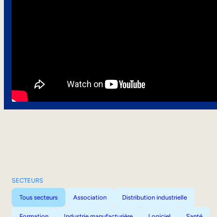
SECTEURS
Tous secteurs
Association
Distribution industrielle
Formation
Industrie manufacturière
Logiciel
Santé