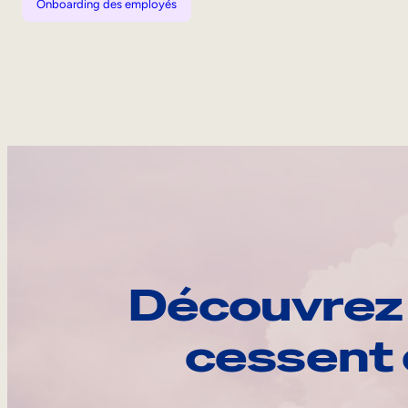
Onboarding des employés
Découvrez 
cessent 