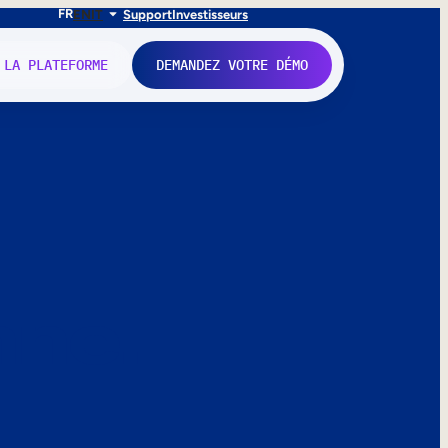
FR
EN
IT
Support
Investisseurs
 LA PLATEFORME
DEMANDEZ VOTRE DÉMO
nne.