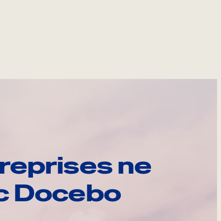
reprises ne
ec Docebo