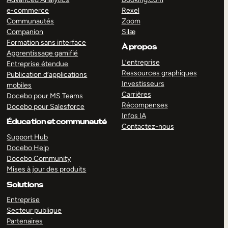
e-commerce
Rexel
Communautés
Zoom
Companion
Silæ
Formation sans interface
À propos
Apprentissage gamifié
L’entreprise
Entreprise étendue
Ressources graphiques
Publication d’applications
Investisseurs
mobiles
Carrières
Docebo pour MS Teams
Récompenses
Docebo pour Salesforce
Infos IA
Éducation et communauté
Contactez-nous
Support Hub
Docebo Help
Docebo Community
Mises à jour des produits
Solutions
Entreprise
Secteur publique
Partenaires