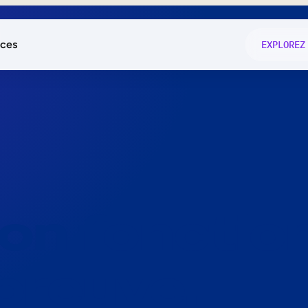
ces
EXPLOREZ
és
on fonctio
té
e
 preuve.