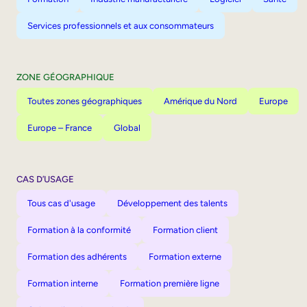
Services professionnels et aux consommateurs
ZONE GÉOGRAPHIQUE
Toutes zones géographiques
Amérique du Nord
Europe
Europe – France
Global
CAS D’USAGE
Tous cas d'usage
Développement des talents
Formation à la conformité
Formation client
Formation des adhérents
Formation externe
Formation interne
Formation première ligne