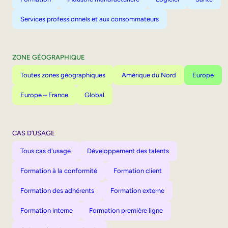
Services professionnels et aux consommateurs
ZONE GÉOGRAPHIQUE
Toutes zones géographiques
Amérique du Nord
Europe
Europe – France
Global
CAS D’USAGE
Tous cas d'usage
Développement des talents
Formation à la conformité
Formation client
Formation des adhérents
Formation externe
Formation interne
Formation première ligne