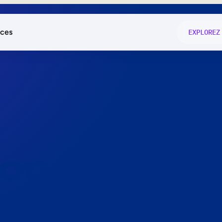
ces
EXPLOREZ
és
on fonctio
té
e
 preuve.