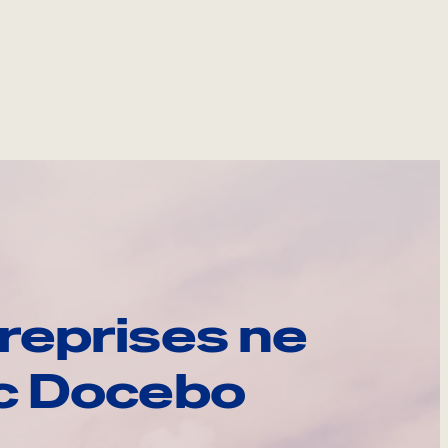
reprises ne
ec Docebo