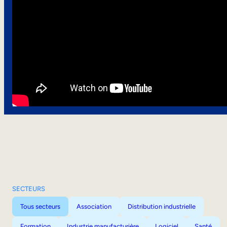
SECTEURS
Tous secteurs
Association
Distribution industrielle
Formation
Industrie manufacturière
Logiciel
Santé