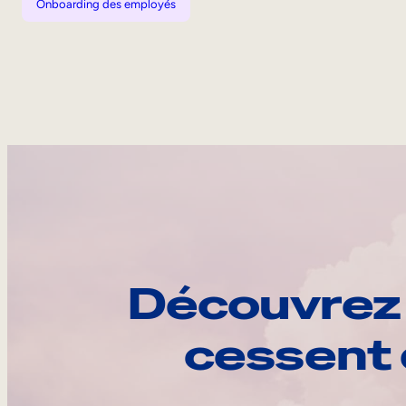
Onboarding des employés
Découvrez 
cessent 