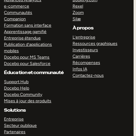
e-commerce
Rexel
Communautés
Zoom
Companion
Silæ
Formation sans interface
À propos
Apprentissage gamifié
L’entreprise
Entreprise étendue
Ressources graphiques
Publication d’applications
Investisseurs
mobiles
Carrières
Docebo pour MS Teams
Récompenses
Docebo pour Salesforce
Infos IA
Éducation et communauté
Contactez-nous
Support Hub
Docebo Help
Docebo Community
Mises à jour des produits
Solutions
Entreprise
Secteur publique
Partenaires