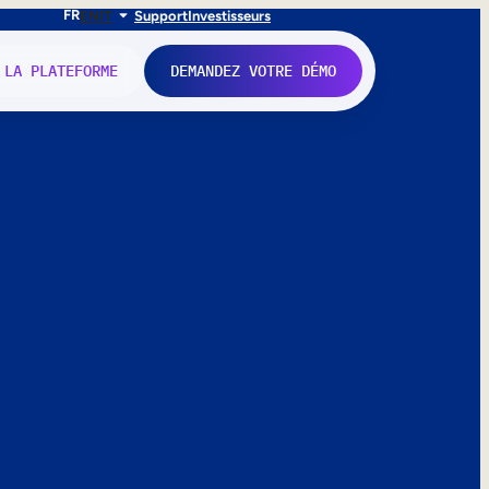
FR
EN
IT
Support
Investisseurs
 LA PLATEFORME
DEMANDEZ VOTRE DÉMO
nne.