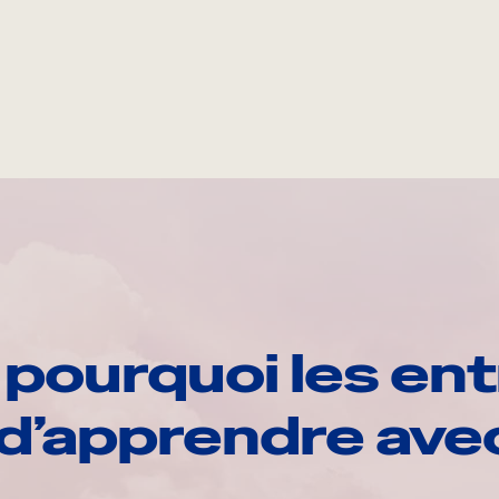
pourquoi les ent
d’apprendre av