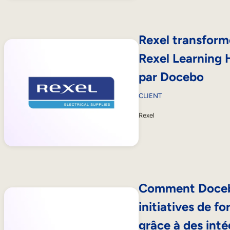
Rexel transforme
Rexel Learning 
par Docebo
CLIENT
Rexel
Comment Docebo
initiatives de f
grâce à des inté