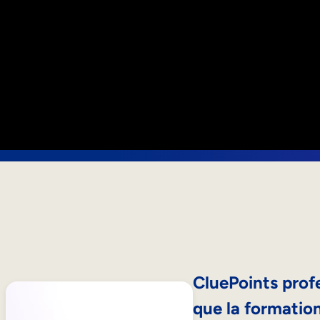
CluePoints profe
que la formation 