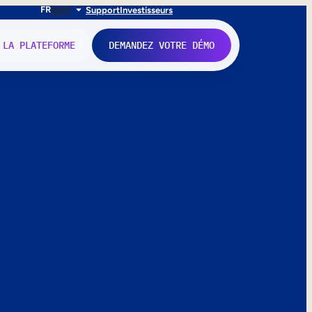
FR
EN
IT
Support
Investisseurs
 LA PLATEFORME
DEMANDEZ VOTRE DÉMO
nne.