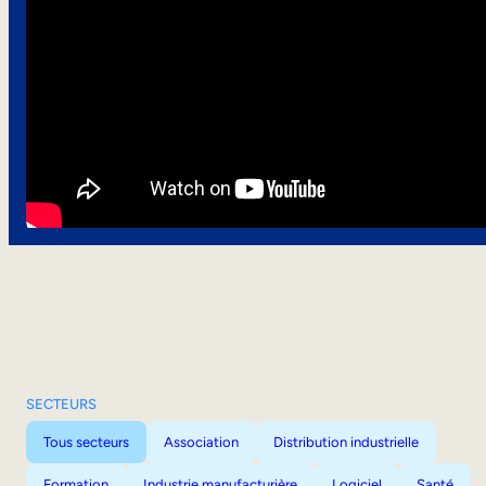
SECTEURS
Tous secteurs
Association
Distribution industrielle
Formation
Industrie manufacturière
Logiciel
Santé