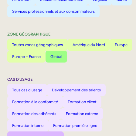
Services professionnels et aux consommateurs
ZONE GÉOGRAPHIQUE
Toutes zones géographiques
Amérique du Nord
Europe
Europe – France
Global
CAS D’USAGE
Tous cas d'usage
Développement des talents
Formation à la conformité
Formation client
Formation des adhérents
Formation externe
Formation interne
Formation première ligne