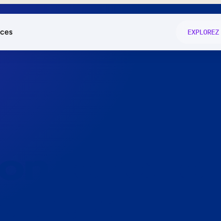
ces
EXPLOREZ
és
on fonctio
té
e
 preuve.