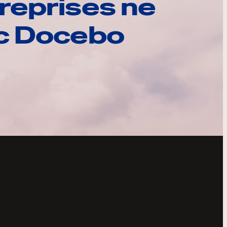
reprises ne
ec Docebo