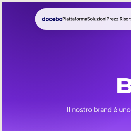
Piattaforma
Soluzioni
Prezzi
Risor
Formazione interna
Onboarding dei dipenden
Formazione esterna
Sviluppo delle compete
B
Skills Intelligence
Sales Enablement
Formazione sulla compl
Formazione frontline
Il nostro brand è uno