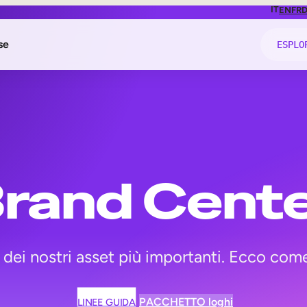
IT
EN
FR
se
ESPLO
ti
nze
rand Cent
iance
 dei nostri asset più importanti. Ecco come 
PACCHETTO loghi
LINEE GUIDA