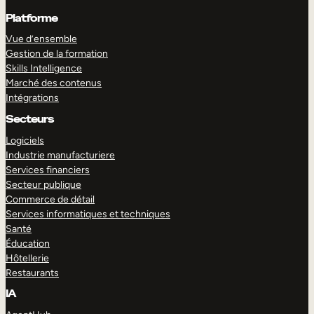
Platforme
Vue d’ensemble
Gestion de la formation
Skills Intelligence
Marché des contenus
Intégrations
Secteurs
Logiciels
Industrie manufacturiere
Services financiers
Secteur publique
Commerce de détail
Services informatiques et techniques
Santé
Éducation
Hôtellerie
Restaurants
IA