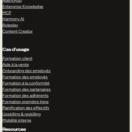
AgentHub
Enterprise Knowledge
MCP
Harmony AI
Roleplay
Content Creator
Cas d’usage
Formation client
Aide à la vente
Onboarding des employés
Formation des employés
Formation à la conformité
Formation des partenaires
Formation des adhérents
Formation première ligne
Planification des effectifs
Upskilling & reskilling
Mobilité interne
Resources