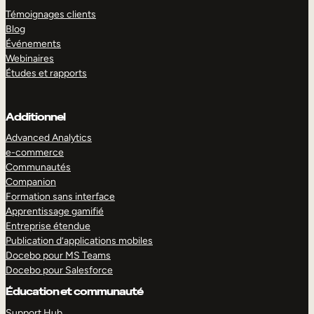
Témoignages clients
Blog
Événements
Webinaires
Études et rapports
Additionnel
Advanced Analytics
e-commerce
Communautés
Companion
Formation sans interface
Apprentissage gamifié
Entreprise étendue
Publication d’applications mobiles
Docebo pour MS Teams
Docebo pour Salesforce
Éducation et communauté
Support Hub