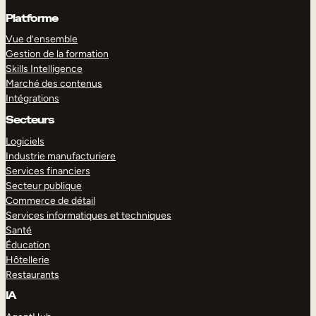
Platforme
Vue d’ensemble
Gestion de la formation
Skills Intelligence
Marché des contenus
Intégrations
Secteurs
Logiciels
Industrie manufacturiere
Services financiers
Secteur publique
Commerce de détail
Services informatiques et techniques
Santé
Éducation
Hôtellerie
Restaurants
IA