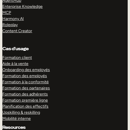
AgentHub
Enterprise Knowledge
MCP
Harmony AI
Roleplay
Content Creator
Cas d’usage
Formation client
Aide à la vente
Onboarding des employés
Formation des employés
Formation à la conformité
Formation des partenaires
Formation des adhérents
Formation première ligne
Planification des effectifs
Upskilling & reskilling
Mobilité interne
Resources