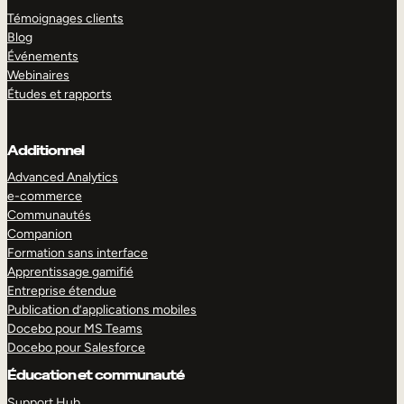
Témoignages clients
Blog
Événements
Webinaires
Études et rapports
Additionnel
Advanced Analytics
e-commerce
Communautés
Companion
Formation sans interface
Apprentissage gamifié
Entreprise étendue
Publication d’applications mobiles
Docebo pour MS Teams
Docebo pour Salesforce
Éducation et communauté
Support Hub