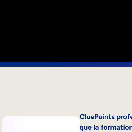
CluePoints profe
que la formation 