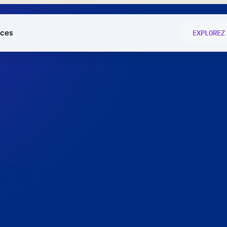
ces
EXPLOREZ
és
on fonctio
té
e
 preuve.