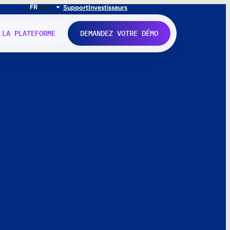
FR
EN
IT
Support
Investisseurs
 LA PLATEFORME
DEMANDEZ VOTRE DÉMO
nne.