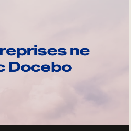
reprises ne
ec Docebo