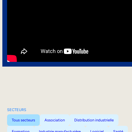
SECTEURS
Tous secteurs
Association
Distribution industrielle
Formation
Industrie manufacturière
Logiciel
Santé