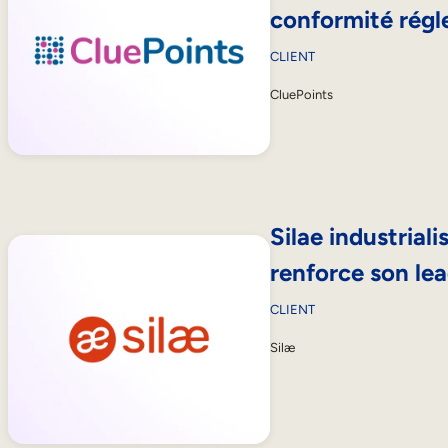
conformité régl
CLIENT
CluePoints
Silae industrial
renforce son le
CLIENT
Silæ