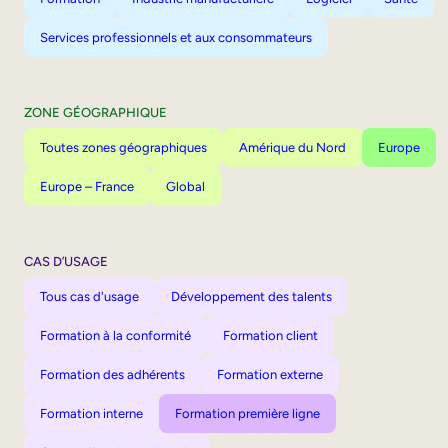
Services professionnels et aux consommateurs
ZONE GÉOGRAPHIQUE
Toutes zones géographiques
Amérique du Nord
Europe
Europe – France
Global
CAS D’USAGE
Tous cas d'usage
Développement des talents
Formation à la conformité
Formation client
Formation des adhérents
Formation externe
Formation interne
Formation première ligne