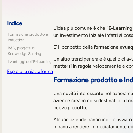
Indice
L’idea più comune è che l’
E-Learning
Formazione prodotto e
un investimento iniziale infatti si p
Induction
E’ il concetto della
formazione
ovun
R&D, progetti di
Knowledge Sharing
Un altro trend generale è quello di av
I vantaggi dell’E-Learning
mettersi in regola
velocemente e con u
Esplora la piattaforma
Formazione prodotto e In
Una novità interessante nel panorama
aziende creano corsi destinati alla for
nuovo prodotto.
Alcune aziende hanno inoltre avviato 
mirano a rendere immediatamente edott