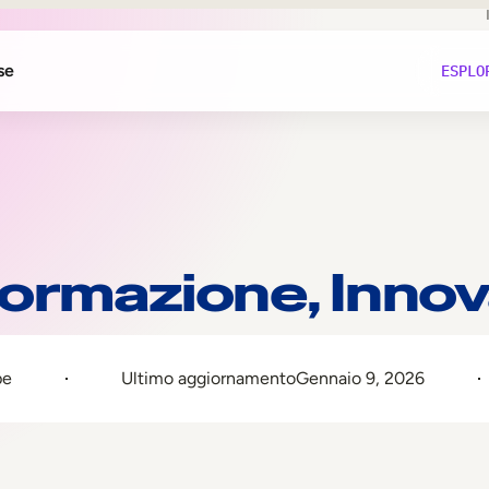
se
ESPLO
ti
nze
Formazione, Inno
iance
pe
Ultimo aggiornamento
Gennaio 9, 2026