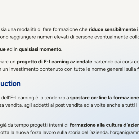
sia una modalità di fare formazione che
riduce sensibilmente i
ossono raggiungere numeri elevati di persone eventualmente coll
que
ed in
qualsiasi momento
.
viare un
progetto di E-Learning aziendale
partendo dai corsi co
n investimento contenuto con tutte le norme generali sulla for
duction
 dell’E-Learning è la tendenza a
spostare on-line la formazione
za vendita, agli addetti al post vendita ed a volte anche a tutti 
già da tempo progetti interni di
formazione alla cultura d’azie
a la nuova forza lavoro sulla storia dell’azienda, l’organigramm