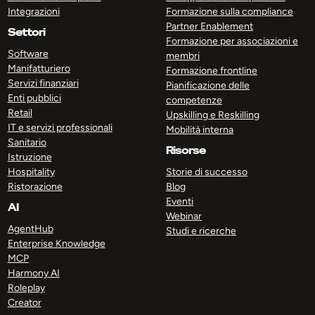
Integrazioni
Formazione sulla compliance
Partner Enablement
Settori
Formazione per associazioni e
Software
membri
Manifatturiero
Formazione frontline
Servizi finanziari
Pianificazione delle
Enti pubblici
competenze
Retail
Upskilling e Reskilling
IT e servizi professionali
Mobilità interna
Sanitario
Risorse
Istruzione
Hospitality
Storie di successo
Ristorazione
Blog
Eventi
AI
Webinar
AgentHub
Studi e ricerche
Enterprise Knowledge
MCP
Harmony AI
Roleplay
Creator