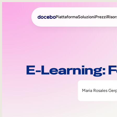
Piattaforma
Soluzioni
Prezzi
Risor
Formazione interna
Onboarding dei dipenden
Formazione esterna
Sviluppo delle compete
E-Learning: 
Skills Intelligence
Sales Enablement
Formazione sulla compl
Formazione frontline
Maria Rosales Ger