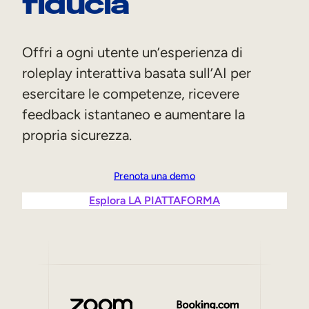
fiducia
Sales Enablement
Formazione sulla compliance
Offri a ogni utente un’esperienza di
roleplay interattiva basata sull’AI per
Formazione frontline
esercitare le competenze, ricevere
feedback istantaneo e aumentare la
Formazione esterna
propria sicurezza.
Customer Education
Partner Enablement
Prenota una demo
Formazione per associazioni e membri
Esplora LA PIATTAFORMA
Skills Intelligence
Pianificazione delle competenze
Upskilling e Reskilling