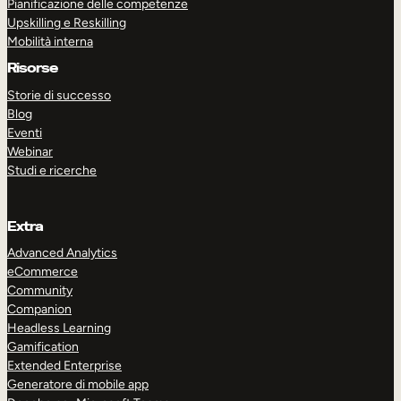
Pianificazione delle competenze
Upskilling e Reskilling
Mobilità interna
Risorse
Storie di successo
Blog
Eventi
Webinar
Studi e ricerche
Extra
Advanced Analytics
eCommerce
Community
Companion
Headless Learning
Gamification
ESPLORA
PRENOTA UNA DEMO
Extended Enterprise
Generatore di mobile app