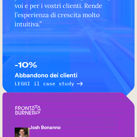
voi e per i vostri clienti. Rende
l’esperienza di crescita molto
intuitiva.”
-10%
Abbandono dei clienti
LEGGI il case study
Josh Bonanno