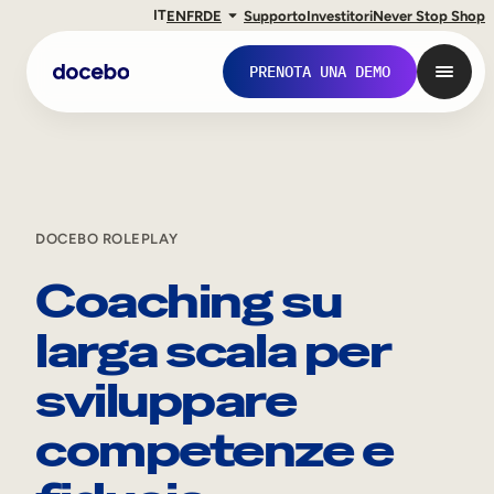
IT
EN
FR
DE
Supporto
Investitori
Never Stop Shop
PRENOTA UNA DEMO
DOCEBO ROLEPLAY
Coaching su
larga scala per
sviluppare
Formazione interna
competenze e
Onboarding dei dipendenti
Sviluppo delle competenze