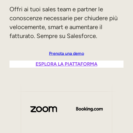
Sales Enablement
Offri ai tuoi sales team e partner le
conoscenze necessarie per chiudere più
Formazione sulla compliance
velocemente, smart e aumentare il
Formazione frontline
fatturato. Sempre su Salesforce.
Formazione esterna
Prenota una demo
Customer Education
ESPLORA LA PIATTAFORMA
Partner Enablement
Formazione per associazioni e membri
Skills Intelligence
Pianificazione delle competenze
Upskilling e Reskilling