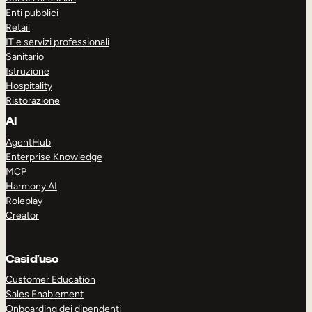
Enti pubblici
Retail
IT e servizi professionali
Sanitario
Istruzione
Hospitality
Ristorazione
AI
AgentHub
Enterprise Knowledge
MCP
Harmony AI
Roleplay
Creator
Casi d’uso
Customer Education
Sales Enablement
Onboarding dei dipendenti