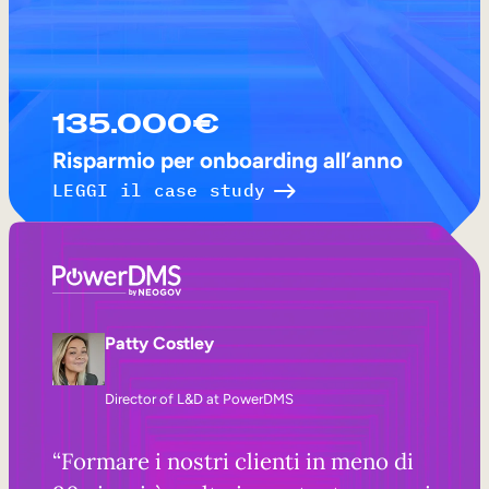
135.000€
Risparmio per onboarding all’anno
LEGGI il case study
Patty Costley
Director of L&D at PowerDMS
“Formare i nostri clienti in meno di