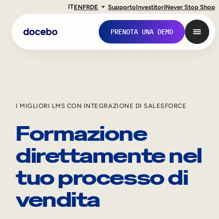
IT
EN
FR
DE
Supporto
Investitori
Never Stop Shop
PRENOTA UNA DEMO
I MIGLIORI LMS CON INTEGRAZIONE DI SALESFORCE
Formazione
direttamente nel
tuo processo di
Formazione interna
vendita
Onboarding dei dipendenti
Sviluppo delle competenze