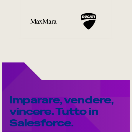
Imparare, vendere,
vincere. Tutto in
Salesforce.