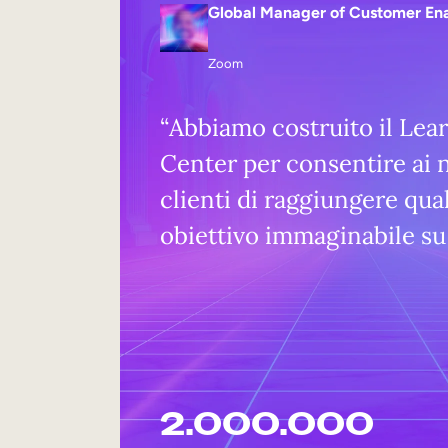
Global Manager of Customer En
Zoom
“Abbiamo costruito il Lea
Center per consentire ai n
clienti di raggiungere qual
obiettivo immaginabile su
2.000.000