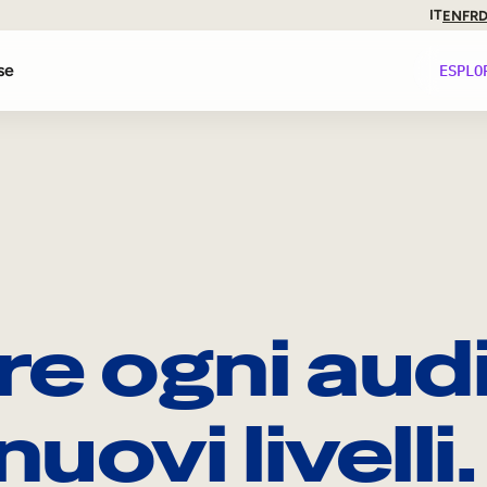
IT
EN
FR
se
ESPLO
ti
nze
re ogni aud
iance
uovi livelli.