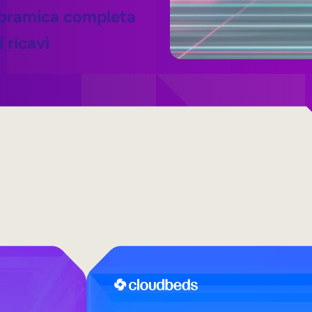
anoramica completa
 ricavi