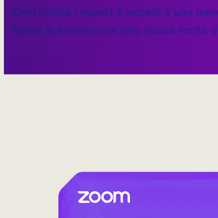
Centralizza i report e accedi a una p
Rendi la formazione una nuova fonte di