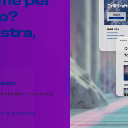
rme per
vo?
stra,
 posto
ma intuitiva. Il versioning e
ti e partner