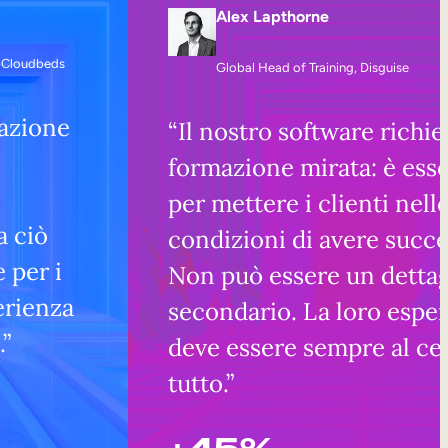
Alex Lapthorne
, Cloudbeds
Global Head of Training, Disguise
zazione
“Il nostro software richi
formazione mirata: è ess
i
per mettere i clienti nell
a ciò
condizioni di avere succe
 per i
Non può essere un dettag
perienza
secondario. La loro espe
.”
deve essere sempre al ce
tutto.”