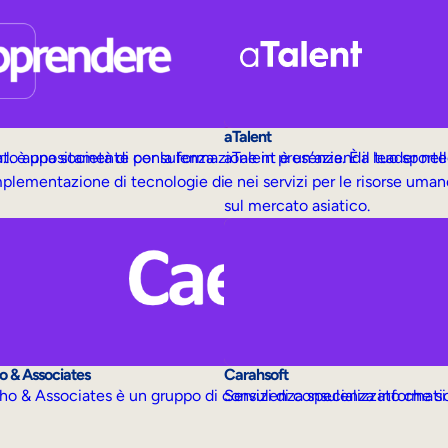
aTalent
to appositamente per la formazione in presenza. È il tuo sporte
.l. è una società di consulenza
aTalent è un’azienda leader nel
implementazione di tecnologie di
e nei servizi per le risorse uman
sul mercato asiatico.
 & Associates
Carahsoft
 & Associates è un gruppo di consulenza specializzato che si o
Servizi di consulenza informatica