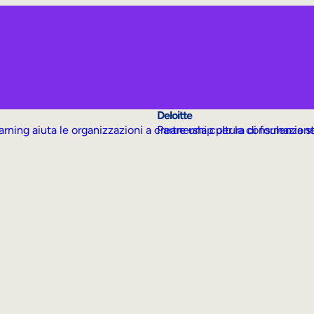
Deloitte
rning aiuta le organizzazioni a creare una cultura di formazion
Partnership per la consulenza s