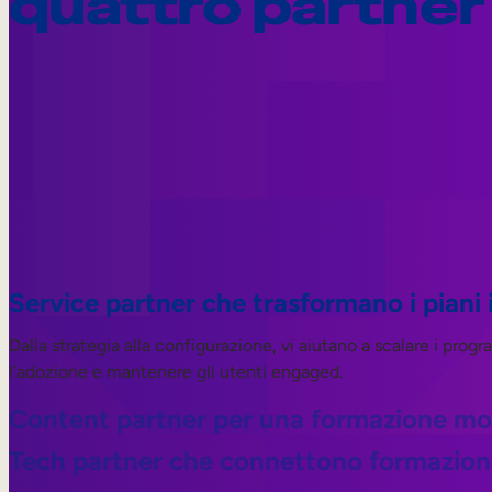
quattro partner
Service partner che trasformano i piani 
Dalla strategia alla configurazione, vi aiutano a scalare i pro
l’adozione e mantenere gli utenti engaged.
Content partner per una formazione m
Tech partner che connettono formazione