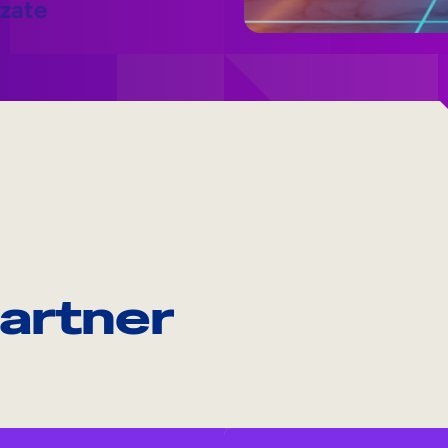
zzate
partner