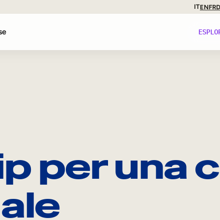
IT
EN
FR
se
ESPLO
ti
nze
p per una c
iance
ale