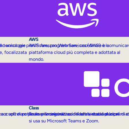
AWS
llo unico per pianificare, programmare, coordinare e comunicare
le tecnologie
AWS Amazon Web Services (AWS) è la
e, focalizzata
piattaforma cloud più completa e adottata al
mondo.
Class
ccupa di potenziare le organizzazioni attraverso soluzioni di e
 e software per le amministrazioni federali, statali e locali.
Team più coinvolti con l’aula virtuale pluripremi
si usa su Microsoft Teams e Zoom.