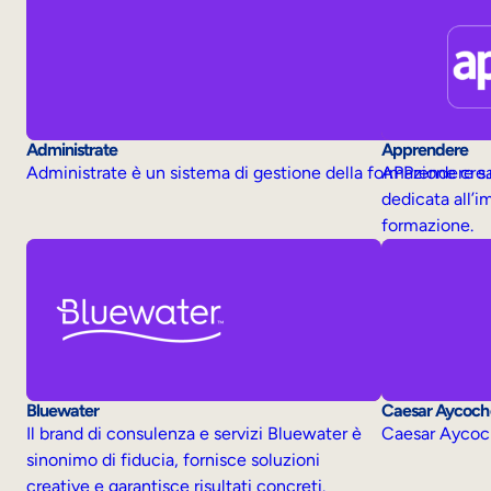
Administrate
Apprendere
Administrate è un sistema di gestione della formazione crea
APPrendere s.r
dedicata all’
formazione.
Bluewater
Caesar Aycocho
Il brand di consulenza e servizi Bluewater è
Caesar Aycocho
sinonimo di fiducia, fornisce soluzioni
creative e garantisce risultati concreti.