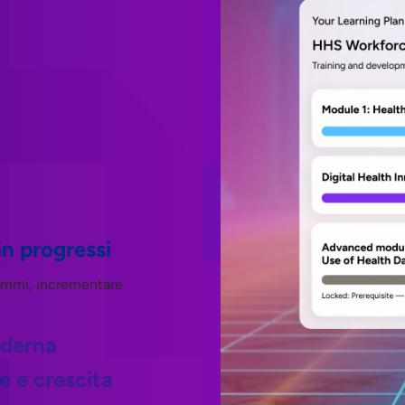
in progressi
grammi, incrementare
oderna
 e crescita