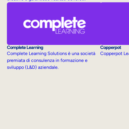
Complete Learning
Copperpot
Complete Learning Solutions è una società
Copperpot Lea
premiata di consulenza in formazione e
sviluppo (L&D) aziendale.