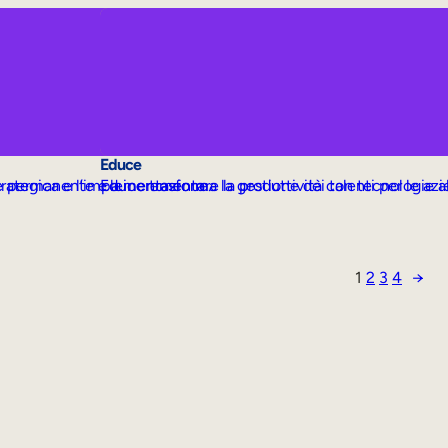
Educe
e permanente e a incrementare la produttività con tecnologie al
trategica e l’implementazione.
Educe trasforma la gestione dei talenti per le azi
1
2
3
4
→