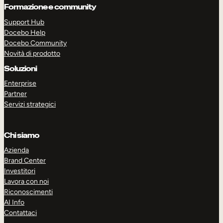
Formazione e community
Support Hub
Docebo Help
Docebo Community
Novità di prodotto
Soluzioni
Enterprise
Partner
Servizi strategici
Chi siamo
Azienda
Brand Center
Investitori
Lavora con noi
Riconoscimenti
AI Info
Contattaci