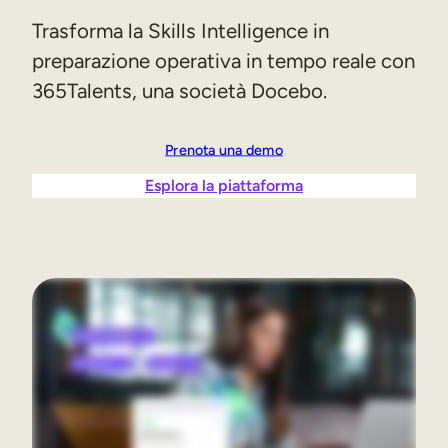
Sales Enablement
Trasforma la Skills Intelligence in
preparazione operativa in tempo reale con
Formazione sulla compliance
365Talents, una società Docebo.
Formazione frontline
Prenota una demo
Formazione esterna
Esplora la piattaforma
Customer Education
Partner Enablement
Formazione per associazioni e membri
Skills Intelligence
Pianificazione delle competenze
Upskilling e Reskilling