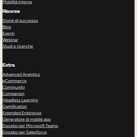
Mobilità interna
Risorse
Storie di successo
Blog
Eventi
Webinar
Studi e ricerche
Extra
Advanced Analytics
eCommerce
Community
Companion
Headless Learning
Gamification
ESPLORA
PRENOTA UNA DEMO
Extended Enterprise
Generatore di mobile app
Docebo per Microsoft Teams
Docebo per Salesforce