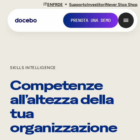
IT
EN
FR
DE
Supporto
Investitori
Never Stop Shop
PRENOTA UNA DEMO
SKILLS INTELLIGENCE
Competenze
all’altezza della
tua
Formazione interna
organizzazione
Onboarding dei dipendenti
Sviluppo delle competenze