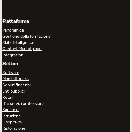
Piattaforma
Panoramica
Gestione della formazione
Skills Intelligence
Content Marketplace
Integrazioni
Settori
Software
Manifatturiero
Servizi finanziari
Enti pubblici
Retail
IT e servizi professionali
Sanitario
Istruzione
Hospitality
Ristorazione