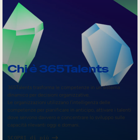
Chi è 365Talents
365Talents trasforma le competenze in un sistema
dinamico per decisioni organizzative.
Le organizzazioni utilizzano l’intelligenza delle
competenze per pianificare in anticipo, attivare i talenti
dove servono davvero e concentrare lo sviluppo sulle
capacità rilevanti oggi e domani.
SCOPRI di più