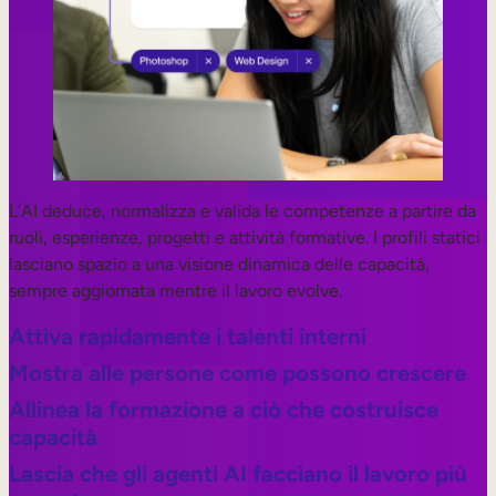
L’AI deduce, normalizza e valida le competenze a partire da
ruoli, esperienze, progetti e attività formative. I profili statici
lasciano spazio a una visione dinamica delle capacità,
sempre aggiornata mentre il lavoro evolve.
Attiva rapidamente i talenti interni
Mostra alle persone come possono crescere
Allinea la formazione a ciò che costruisce
capacità
Lascia che gli agenti AI facciano il lavoro più