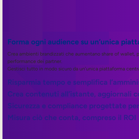
Forma ogni audience su un’unica piat
Crea ambienti brandizzati che aumentano share of wallet, p
performance dei partner.
Gestisci tutto in modo sicuro da un’unica piattaforma centra
Risparmia tempo e semplifica l’ammini
Crea contenuti all’istante, aggiornali c
Sicurezza e compliance progettate per 
Misura ciò che conta, compreso il ROI