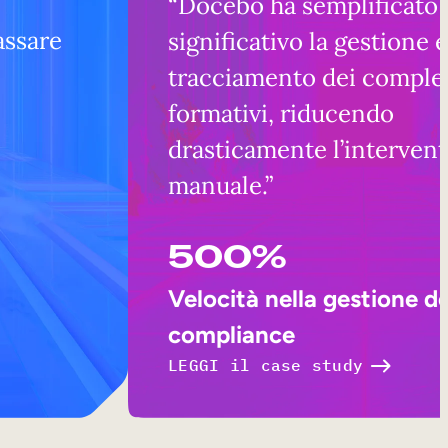
“Docebo ha semplificato
assare
significativo la gestione e 
tracciamento dei comple
formativi, riducendo
drasticamente l’interven
manuale.”
500%
Velocità nella gestione de
compliance
LEGGI il case study