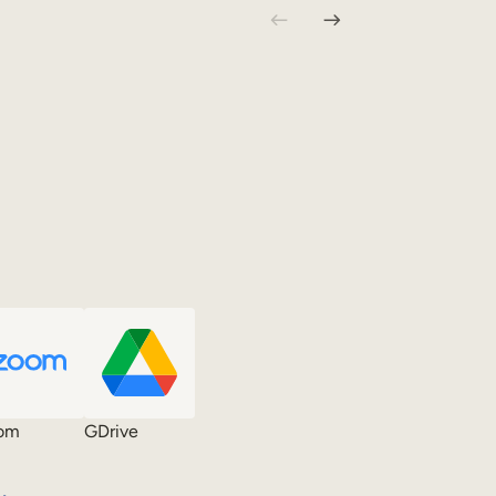
om
GDrive