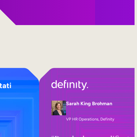
tati
Sarah King Brohman
VP HR Operations, Definity