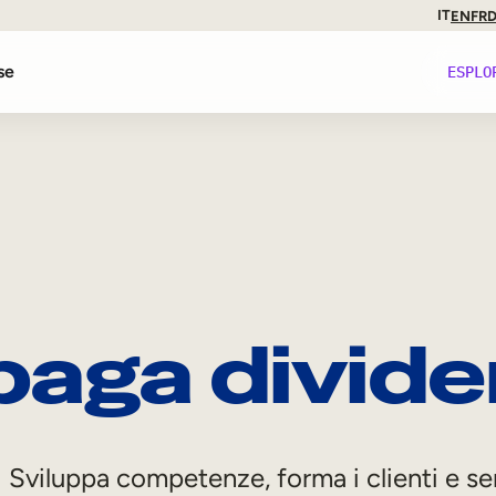
IT
EN
FR
se
ESPLO
ti
nze
 paga divid
iance
Sviluppa competenze, forma i clienti e s