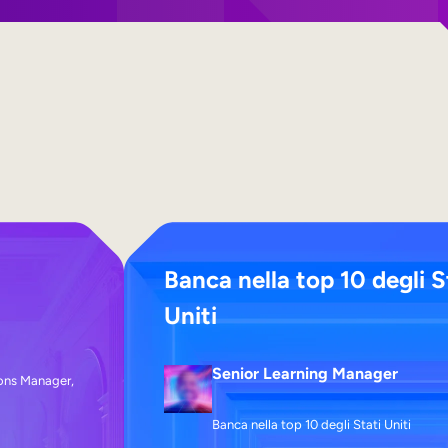
Banca nella top 10 degli S
Uniti
Senior Learning Manager
ons Manager,
Banca nella top 10 degli Stati Uniti