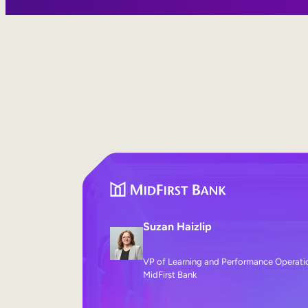
Suzan Haizlip
VP of Learning and Performance Operati
MidFirst Bank