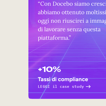
“Con Docebo siamo cresci
abbiamo ottenuto moltiss
oggi non riuscirei a imma
di lavorare senza questa
piattaforma.”
+10%
Tassi di compliance
LEGGI il case study