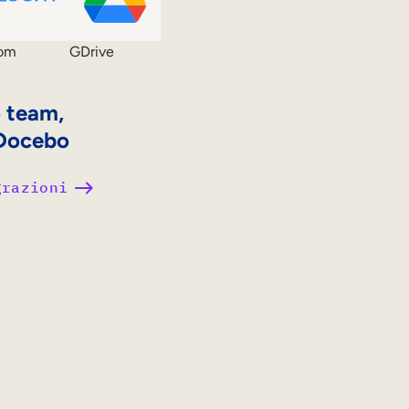
om
GDrive
o team,
 Docebo
grazioni