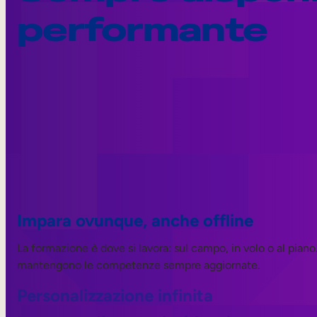
performante
Impara ovunque, anche offline
La formazione è dove si lavora: sul campo, in volo o al piano
mantengono le competenze sempre aggiornate.
Personalizzazione infinita