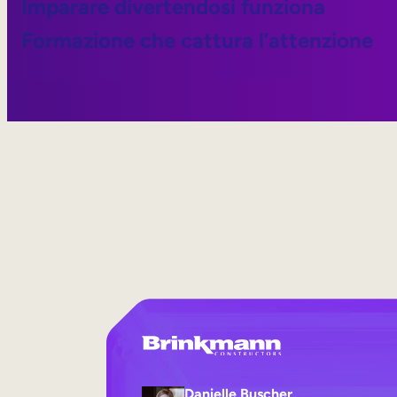
Imparare divertendosi funziona
Formazione che cattura l’attenzione
Danielle Buscher