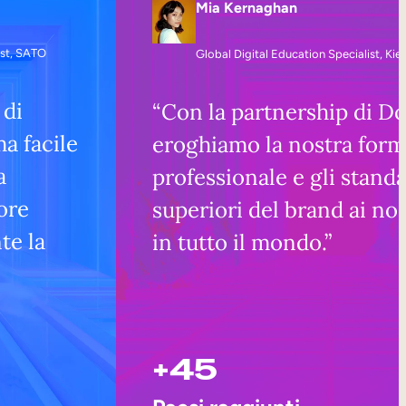
Mia Kernaghan
st, SATO
Global Digital Education Specialist, Kieh
 di
“Con la partnership di D
a facile
eroghiamo la nostra for
a
professionale e gli stand
tore
superiori del brand ai no
te la
in tutto il mondo.”
+45