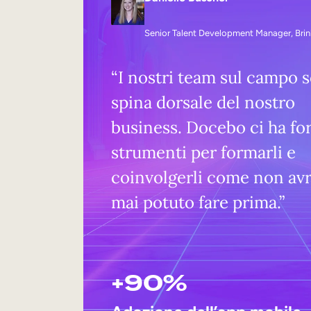
Senior Talent Development Manager, Bri
“I nostri team sul campo s
spina dorsale del nostro
business. Docebo ci ha for
strumenti per formarli e
coinvolgerli come non a
mai potuto fare prima.”
+90%