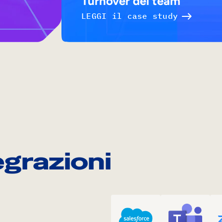
Turnover dei team
LEGGI il case study
egrazioni