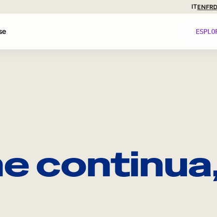
IT
EN
FR
se
ESPLO
ti
nze
e continua
iance