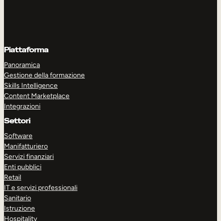
Piattaforma
Panoramica
Gestione della formazione
Skills Intelligence
Content Marketplace
Integrazioni
Settori
Software
Manifatturiero
Servizi finanziari
Enti pubblici
Retail
IT e servizi professionali
Sanitario
Istruzione
Hospitality