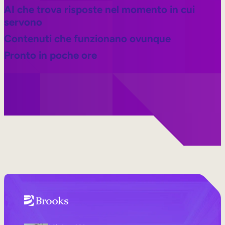
AI che trova risposte nel momento in cui
servono
Contenuti che funzionano ovunque
Pronto in poche ore