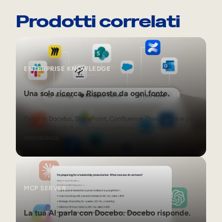
Prodotti correlati
Enterprise Knowledge
ENTERPRISE KNOWLEDGE
Una sola ricerca. Risposte da ogni fonte.
Cerca in Docebo, SharePoint, Confluence, Drive, Slack e più
di 25 altre fonti in cui la tua organizzazione archivia
conoscenza.
MCP Server
MCP SERVER
La tua AI parla con Docebo. Docebo risponde.