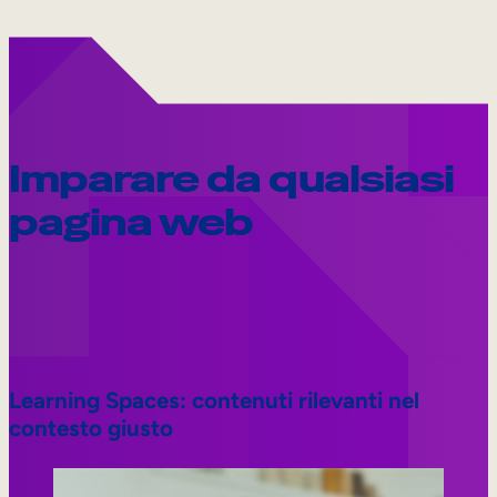
Imparare da qualsiasi
pagina web
Learning Spaces: contenuti rilevanti nel
contesto giusto