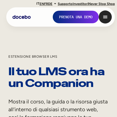
IT
EN
FR
DE
Supporto
Investitori
Never Stop Shop
PRENOTA UNA DEMO
ESTENSIONE BROWSER LMS
Il tuo LMS ora ha
un Companion
Formazione interna
Mostra il corso, la guida o la risorsa giusta
Onboarding dei dipendenti
all’interno di qualsiasi strumento web,
Sviluppo delle competenze