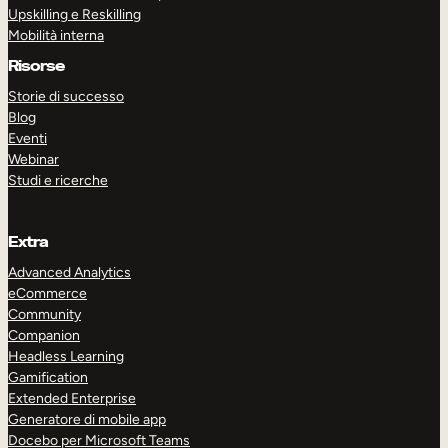
Upskilling e Reskilling
Mobilità interna
Risorse
Storie di successo
Blog
Eventi
Webinar
Studi e ricerche
Extra
Advanced Analytics
eCommerce
Community
Companion
ESPLORA
PRENOTA UNA DEMO
Headless Learning
Gamification
Extended Enterprise
Generatore di mobile app
Docebo per Microsoft Teams