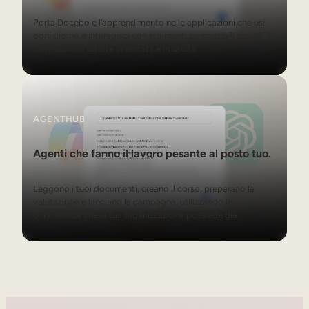
Porta Docebo e l’apprendimento nelle applicazioni che usi
ogni giorno e interagisci con strumenti compatibili con MCP.
Connessione diretta in entrata e in uscita.
AgentHub
AGENTHUB
Agenti che fanno il lavoro pesante al posto tuo.
Leggono i tuoi documenti, creano il corso, preparano la
valutazione e lanciano la campagna, utilizzando la
conoscenza che la tua organizzazione possiede già.