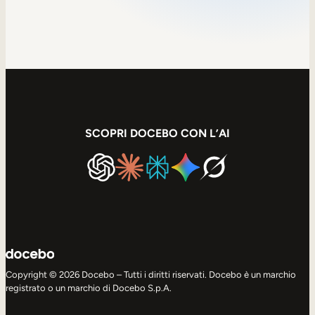
Sales Enablement
Formazione sulla compliance
Formazione frontline
Formazione esterna
SCOPRI DOCEBO CON L’AI
Customer Education
Partner Enablement
Formazione per associazioni e membri
Skills Intelligence
Pianificazione delle competenze
Copyright © 2026 Docebo – Tutti i diritti riservati. Docebo è un marchio
registrato o un marchio di Docebo S.p.A.
Upskilling e Reskilling