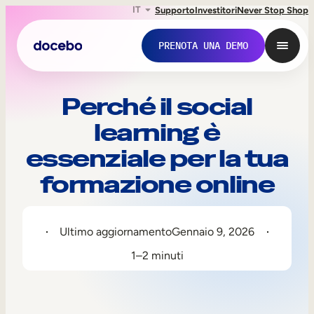
IT
Supporto
Investitori
Never Stop Shop
PRENOTA UNA DEMO
Perché il social
learning è
essenziale per la tua
formazione online
Ultimo aggiornamento
Gennaio 9, 2026
Formazione interna
1–2 minuti
Onboarding dei dipendenti
Sviluppo delle competenze