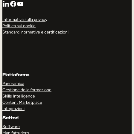
LinkedIn
Mobilità interna
Facebook
YouTube
Informativa sulla privacy
Politica sui cookie
Standard, normative e certificazioni
Piattaforma
Panoramica
Gestione della formazione
Skills Intelligence
Content Marketplace
Integrazioni
Settori
Software
Manifatturiero