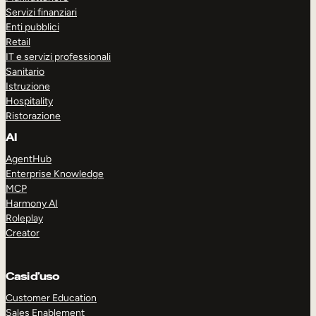
Servizi finanziari
Enti pubblici
Retail
IT e servizi professionali
Sanitario
Istruzione
Hospitality
Ristorazione
AI
AgentHub
Enterprise Knowledge
MCP
Harmony AI
Roleplay
Creator
Casi d’uso
Customer Education
Sales Enablement